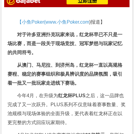
【小鱼Poker(
www.小鱼Poker.com
)报道】
对于许多亚洲扑克玩家来说，红龙杯早已不只是一
场比赛，而是一段关于现场竞技、冠军梦想与玩家记忆
的共同符号。
从澳门、马尼拉、到济州岛，红龙杯一直以高规格
赛程、稳定的赛事组织和极具辨识度的品牌氛围，吸引
着一批又一批玩家走进线下赛场。
今年4月，在升级为
红龙杯PLUS
之后，这一品牌也
完成了又一次跃升。PLUS系列不仅意味着赛事数量、奖
池规模与现场体验的全面升级，更代表着红龙杯正在以
更完整的方式回应玩家期待。