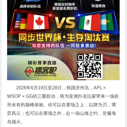
2026年6月19日至28日，韩国济州岛，APL ×
WSOP × GG的三重联动，将为亚洲扑克玩家带来一场前
所未有的巅峰体验。
你可以在赛场之上，以牌为刃，博
弈风云；也可以在赛场之外，赴一场山海之约，尝遍海
岛烟火。