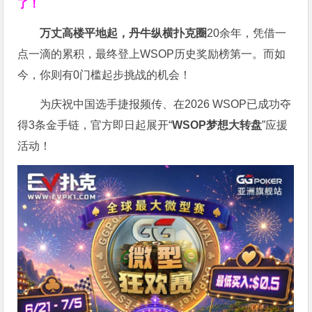
了！
万丈高楼平地起，丹牛纵横扑克圈
20余年，凭借一
点一滴的累积，最终登上WSOP历史奖励榜第一。而如
今，你则有0门槛起步挑战的机会！
为庆祝中国选手捷报频传、在2026 WSOP已成功夺
得3条金手链，官方即日起展开“
WSOP
梦想大转盘
”应援
活动！