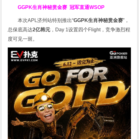
GGPK生肖神秘赏金赛
冠军直通WSOP
本次APL济州站特别推出“
GGPK
生肖神秘赏金赛
”，
总保底高达
2
亿韩元
，Day 1设置四个Flight，竞争激烈程
度可见一斑。