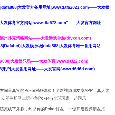
fa888|大发官方备用网址|www.dafa2023.com——大发娱
|大发体育官方网站|www.dfa678.com”——大发官方网址
发德州扑克策略网站——大发游戏导航(dfyxdh.com)
Dafabet)|大发娱乐场|dafa888|大发体育唯一备用网站
888|大发娱乐场——大发体育(www.daf22.com)
8开户|大发备用网址——大发官网(www.d6d6d.com)
间最真实的Poker对战体验！全新视频朋友桌APP，真人线
立即注册马上玩小鱼Poker与全球玩家一起同乐！
还原线下乐趣，约起你的Poker好友，一键开启视频朋友桌！