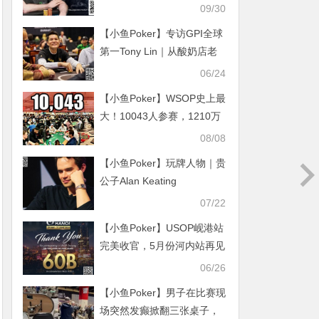
09/30
【小鱼Poker】专访GPI全球
第一Tony Lin｜从酸奶店老
板到扑克巨星，生涯斩获超
06/24
过8,000W奖励！
【小鱼Poker】WSOP史上最
大！10043人参赛，1210万
刀冠军奖金，3663人晋级
08/08
Day3
【小鱼Poker】玩牌人物｜贵
公子Alan Keating
07/22
【小鱼Poker】USOP岘港站
完美收官，5月份河内站再见
06/26
【小鱼Poker】男子在比赛现
场突然发癫掀翻三张桌子，