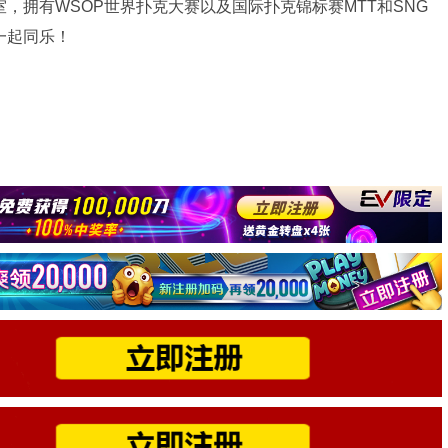
室，拥有WSOP世界扑克大赛以及国际扑克锦标赛MTT和SNG
一起同乐！