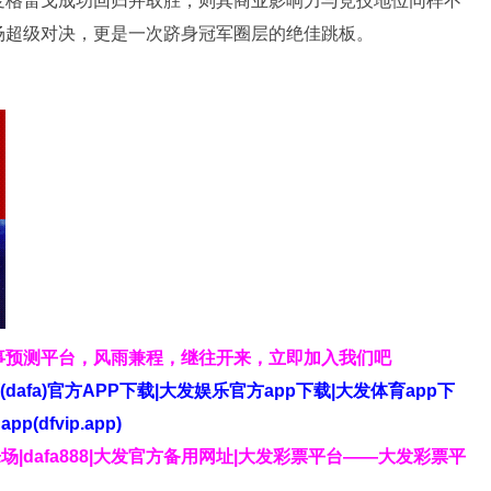
麦格雷戈成功回归并取胜，则其商业影响力与竞技地位同样不
场超级对决，更是一次跻身冠军圈层的绝佳跳板。
事预测平台，风雨兼程，继往开来，立即加入我们吧
育(dafa)官方APP下载|大发娱乐官方app下载|大发体育app下
(dfvip.app)
场|dafa888|大发官方备用网址|大发彩票平台——大发彩票平