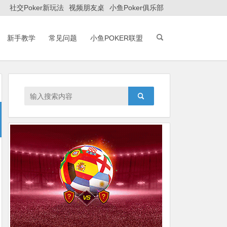
社交Poker新玩法
视频朋友桌
小鱼Poker俱乐部
新手教学
常见问题
小鱼POKER联盟