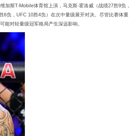
斯维加斯T-Mobile体育馆上演，马克斯·霍洛威（战绩27胜9负，
2胜6负，UFC 10胜4负）在次中量级展开对决。尽管比赛体重
，可能对轻量级冠军格局产生深远影响。