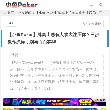
首页
扑克新闻
【小鱼Poker】牌桌上总有人拿大注压你？三步教你抓诈，别再白白弃牌
A+
发表评论
【小鱼Poker】牌桌上总有人拿大注压你？三步
教你抓诈，别再白白弃牌
摘要
【EV扑克(www.evp86.com)报道】牌桌上总有这么一种
人。他不一定每手牌都强，但有个动作特别熟练：轮到他，
筹码往前一推，下注突然变大。你手里明明有一对，或者有
张能摊牌的牌，本来还想看看，结果被他这一枪压得心里发
虚。想了半天，算了，扔吧。