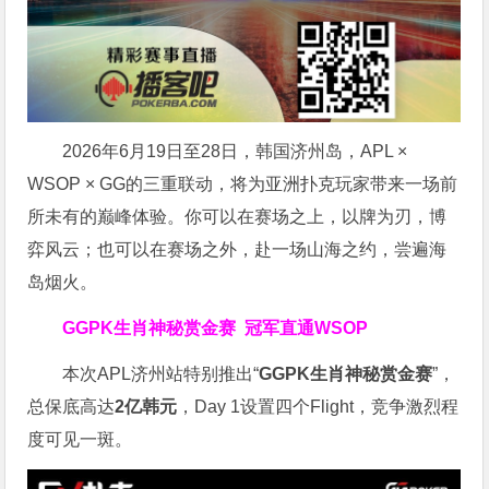
2026年6月19日至28日，韩国济州岛，APL ×
WSOP × GG的三重联动，将为亚洲扑克玩家带来一场前
所未有的巅峰体验。
你可以在赛场之上，以牌为刃，博
弈风云；也可以在赛场之外，赴一场山海之约，尝遍海
岛烟火。
GGPK生肖神秘赏金赛
冠军直通WSOP
本次APL济州站特别推出“
GGPK
生肖神秘赏金赛
”，
总保底高达
2
亿韩元
，Day 1设置四个Flight，竞争激烈程
度可见一斑。