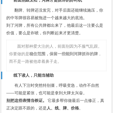
前面别跟太松，河牌才是抓诈的好时机
翻牌、转牌还没发完，对手后面还能继续施压，你
的中等牌很容易被拖进一个越来越大的底池。
到了河牌，所有公共牌都出来了，他最后这一注要么是
价值，要么是诈唬，你判断起来才更清楚。
面对那种爱大注的人，前面别因为不服气乱跟。
你要做的是
稳住范围，保留一些能到河牌抓诈的牌
，
而不是一路被他牵着鼻子走。
线下读人，只能当辅助
有人下注时突然特别僵，呼吸变急，动作不自然
——可能是紧张，也可能是拿到大牌太兴奋。
别把这些表情当铁证。
它最多帮你做最后一点修正，真
正决定跟不跟的，还是
人、线、牌、价格
。