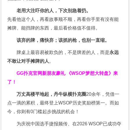
老用大注吓你的人，下次别急着扔。
先看他这个人，再看故事顺不顺，再看你手里有没有能
摊牌、能挡牌的东西，最后看价格值不值得。
该弃的牌，痛快弃；该抓的枪，也别一直缩。
牌桌上最容易被欺负的，不是牌差的人，而是
永远
不敢让对手摊牌的人
。
GG扑克官网新朋友豪礼
《WSOP梦想大转盘》来
了！
万丈高楼平地起，丹牛纵横扑克圈
20余年，凭借一
点一滴的累积，最终登上WSOP历史奖励榜第一。而如
今，你则有0门槛起步挑战的机会！
为庆祝中国选手捷报频传、在2026 WSOP已成功夺