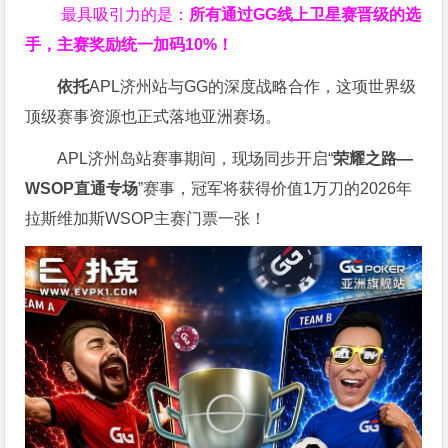
最具吸引力的是：
所有通过
GG
线上卫星赛晋级的选
手，主赛奖励统一加码
10%
！
依托
APL济州站与GG的深度战略合作，这项世界级
顶级赛事资源也正式落地亚洲赛场。
APL济州岛站赛事期间，现场同步开启“
荣耀之路
—
WSOP
直通专场
”赛事，冠军将获得价值1万刀的2026年
拉斯维加斯WSOP主赛门票一张！