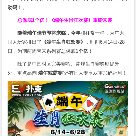
动码！
。
总保底1个亿！
《端午生肖狂欢赛》重磅来袭
随着端午佳节即将来临，今年
和往常一样，为广大
国人玩家推出了
《端午生肖狂欢赛》
，时间6月14日-28
日，为期两周带来系列赛总保底
1
个亿
！
除了是中国时区完美赛程、常规生肖赛奖励提升
外，重点高潮“
端午粽霸赛
”还有国人专享双重加码福利！