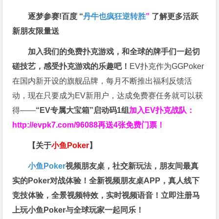
逐梦参赛!百度 “
丹牛也疯狂逆转胜
”
了解更多
活跃
新朋友限量送
加入我们的免费扑克游戏，和全球的牌手们一起切
磋技艺，感受扑克游戏的乐趣吧！
EV扑克作为GGPoker
在国内新开设的旗舰品牌，每月不断推出福利反馈活
动，现在只要成为EV新用户，达成免费赛任务就可以获
得——
“EV专属大宝箱”启动码1组
加入EV扑克战队：
http://evpk7.com/96088
再送4张免费门票！
【关于
小鱼Poker
】
小鱼Poker
视频朋友桌，社交新玩法，朋友间最真
实的Poker对战体验！全新视频朋友桌APP，真人线下
竞技体验，全景视频特效，实时视频语音！立即注册马
上玩小鱼Poker与全球玩家一起同乐！