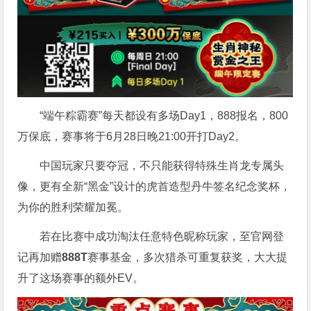
“端午粽霸赛”每天都设有多场Day1，888报名，800
万保底，赛事将于6月28日晚21:00开打Day2。
中国玩家只要夺冠，不只能获得特殊生肖龙专属头
像，更有全新“黑金”设计的虎首造型丹牛签名纪念奖杯，
为你的胜利荣耀加冕。
若在比赛中成功淘汰任意特色昵称玩家，至官网登
记再加赠
888T
赛事基金，多次猎杀可重复获奖，大大提
升了这场赛事的额外EV。