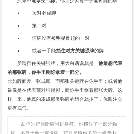
抓诈
不能拿空气抓
。你至少要有一手能摊牌的牌：
顶对弱踢脚
第二对
河牌没有被明显反超的一对
或者一手能
挡住对方关键强牌
的牌
所谓挡住关键强牌，用大白话说就是：
他最想代表
的那张牌，你手里刚好拿着一部分。
比如牌面差一张成顺，而那张关键牌在你手里；或者他
最像是在代表顶对强踢脚，而你手里拿着那张大牌。这
样一来，他真的凑成那类强牌的组合就少了，你跟注会
更有底气。
⚠️ 但别把阻断牌当护身符。你挡住了一部分强
牌，不等于他一定没牌。它只是给你多加一点理由，