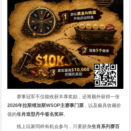
赛事冠军不仅能收获丰厚奖励，还将额外获得一张
2026
年拉斯维加斯
WSOP
主赛事门票
，以及极具收藏价
值的
生肖造型丹牛签名奖杯
。
线上玩家同样有机会参与，只要跻身
生肖系列赛百