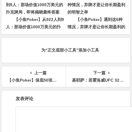
【小鱼Poker】从922人到9
【小鱼Poker】遇到这6种
人：那场价值1000万美元的扑
情况，弃牌才是让你长期盈利的
克牌局，即将揭晓最终答案
明智之举
为“正文底部小工具”添加小工具
上一篇
下一篇
【小鱼Poker】保底50张红龙杯PLUS主赛门票 一战成名全民冲刺赛6月30日开打！
基耶萨：若霍洛威UFC 329击败麦格雷戈，轻量级冠军挑战权或在望，大发体育助力你的致富之路！
文
发表评论
章
导
航