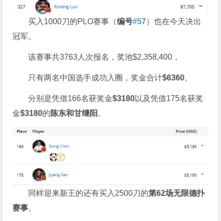
买入1000刀的PLO赛事（
编号
#57
）也在今天决出
冠军。
该赛事共3763人次报名，奖池$2,358,400，
只有两名中国选手成功入圈，奖金合计
$
6360
。
分别是凭借166名获奖金
$3180
以及凭借175名获奖
金
$3180
的
陈东和甘继阳
。
同样迎来新王的还有买入2500刀的
第
62
场无限德扑
赛事
。