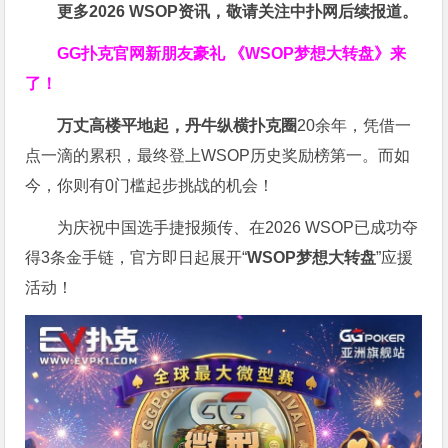
更多
2026
WSOP
资讯，敬请关注中扑网后续报道。
GG扑克官网新朋友豪礼
《WSOP梦想大转盘》来
了！
万丈高楼平地起，丹牛纵横扑克圈
20余年，凭借一
点一滴的累积，最终登上WSOP历史奖励榜第一。而如
今，你则有0门槛起步挑战的机会！
为庆祝中国选手捷报频传、在2026 WSOP已成功夺
得3条金手链，官方即日起展开“
WSOP
梦想大转盘
”应援
活动！