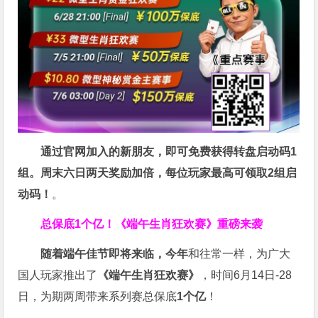
通过官网加入的新朋友，即可免费获得转盘启动码1
组。周末六日两天奖励加倍，每位玩家最高可领取2组启
动码！
。
总保底1个亿！
《端午生肖狂欢赛》重磅来袭
随着端午佳节即将来临，今年
和往常一样，为广大
国人玩家推出了
《端午生肖狂欢赛》
，时间6月14日-28
日，为期两周带来系列赛总保底
1
个亿
！