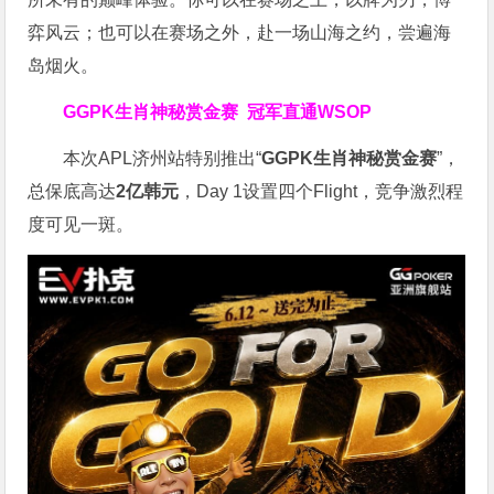
弈风云；也可以在赛场之外，赴一场山海之约，尝遍海
岛烟火。
GGPK生肖神秘赏金赛
冠军直通WSOP
本次APL济州站特别推出“
GGPK
生肖神秘赏金赛
”，
总保底高达
2
亿韩元
，Day 1设置四个Flight，竞争激烈程
度可见一斑。