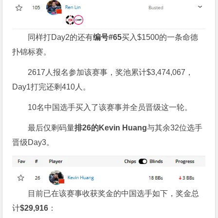
同样打Day2的还有
编号
#
65
买入$1500的一条命德
扑锦标赛。
2617人报名参加该赛事，奖池累计$3,474,067，
Day1打完还剩410人。
10名中国选手买入了该赛事并全员晋级这一轮。
最后仅剩码量
排
26
的
Kevin Huang
与其余32位选手
晋级Day3。
目前已在该赛事收获奖金的中国选手如下，奖金总
计
$29,916
：