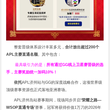
整套晋级体系设计丰富多元，
合计放出
超过200个
APL主赛直通名额
。其中包含：
最具吸引力的是：
所有通过
GG
线上卫星赛晋级的选
手，主赛奖励统一加码
10%
！
依托
APL济州站与GG的深度战略合作，这项世界级
顶级赛事资源也正式落地亚洲赛场。
APL济州岛站赛事期间，现场同步开启“
荣耀之路
—
WSOP
直通专场
”赛事，冠军将获得价值1万刀的2026年