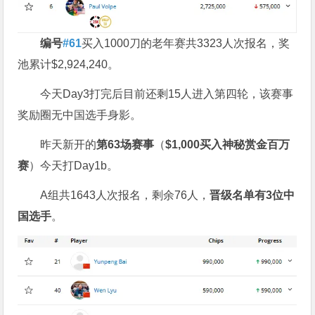
编号
#61
买入1000刀的老年赛共3323人次报名，奖
池累计$2,924,240。
今天Day3打完后目前还剩15人进入第四轮，该赛事
奖励圈无中国选手身影。
昨天新开的
第
63
场赛事
（
$1,000
买入
神秘赏金百万
赛
）今天打Day1b。
A组共1643人次报名，剩余76人，
晋级名单
有
3
位中
国选手
。