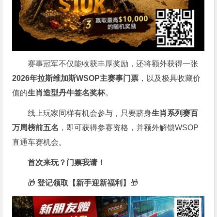
赛事冠军不仅能收获丰厚奖励，还将额外获得一张
2026
年拉斯维加斯
WSOP
主赛事门票
，以及极具收藏价
值的
生肖造型丹牛签名奖杯
。
线上玩家同样有机会参与，只要跻身
生肖系列赛百
万周榜前五名
，即可获得参赛资格，并额外解锁WSOP
直通车赛机会。
首次来玩？门票我请！
🎁
登记领取【新手迎新福利】
🎁