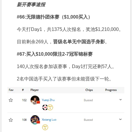
新开赛事速报
#
66:
无限德扑团体赛
（
$1,000
买入）
今天打Day1，共1375人次报名，奖池$1,210,000。
目前剩余269人，
晋级名单
无中国选手身影
。
#
67:
买入
$1
0,000
限注
2-7
冠军锦标赛
140人次报名参加该赛事，Day1打完还剩57人。
2名中国选手买入了该赛事但未能晋级下一轮。