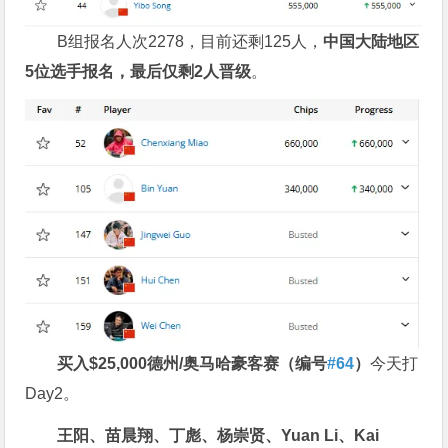
B组报名人次2278，目前还剩125人，
中国大陆地区
5
位选手报名，最后仅剩
2
人晋级
。
买入
$25,000
德州
/
奥马哈豪客赛
（
编号
#64
）
今天打
Day2。
王阳、苗晨翔、丁彪、
杨崇贤、
Yuan Li
、
Kai