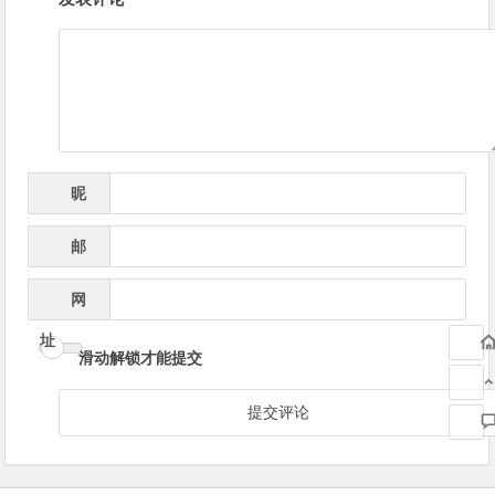
章
导
航
昵
*
称
邮
*
箱
网
址
滑动解锁才能提交