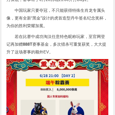
中国玩家只要夺冠，不只能获得特殊生肖龙专属头
像，更有全新“黑金”设计的虎首造型丹牛签名纪念奖杯，
为你的胜利荣耀加冕。
若在比赛中成功淘汰任意特色昵称玩家，至官网登
记再加赠
888T
赛事基金，多次猎杀可重复获奖，大大提
升了这场赛事的额外EV。