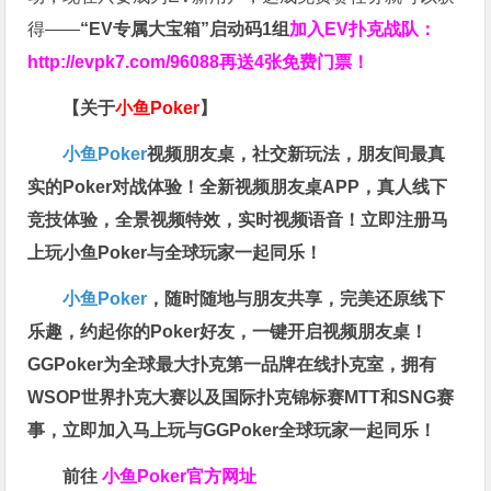
得——
“EV专属大宝箱”启动码1组
加入EV扑克战队：
http://evpk7.com/96088
再送4张免费门票！
【关于
小鱼Poker
】
小鱼Poker
视频朋友桌，社交新玩法，朋友间最真
实的Poker对战体验！全新视频朋友桌APP，真人线下
竞技体验，全景视频特效，实时视频语音！立即注册马
上玩小鱼Poker与全球玩家一起同乐！
小鱼Poker
，随时随地与朋友共享，完美还原线下
乐趣，约起你的Poker好友，一键开启视频朋友桌！
GGPoker为全球最大扑克第一品牌在线扑克室，拥有
WSOP世界扑克大赛以及国际扑克锦标赛MTT和SNG赛
事，立即加入马上玩与GGPoker全球玩家一起同乐！
前往
小鱼Poker官方网址