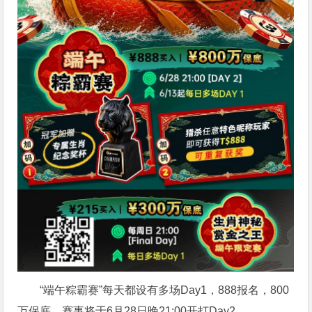
“端午粽霸赛”每天都设有多场Day1，888报名，800
万保底，赛事将于6月28日晚21:00开打Day2。