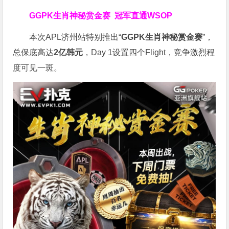
GGPK生肖神秘赏金赛
冠军直通WSOP
本次APL济州站特别推出“
GGPK
生肖神秘赏金赛
”，
总保底高达
2
亿韩元
，Day 1设置四个Flight，竞争激烈程
度可见一斑。