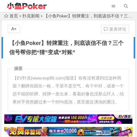
首页
扑克新闻
【小鱼Poker】转牌重注，到底该信不信？三个信号帮你把“猜”变成“对账”
A+
发表评论
【小鱼Poker】转牌重注，到底该信不信？三个
信号帮你把“猜”变成“对账”
摘要
【EV扑克(www.evp86.com)报道】你有没有遇到过这种局
面？翻牌你跟住一枪，手里不是空气，有个中对，或者一个
还不错的听牌。转牌一发出来，看着好像也没那么吓人，结
果对手突然砸过来一个80%底池，甚至接近满池的重注。