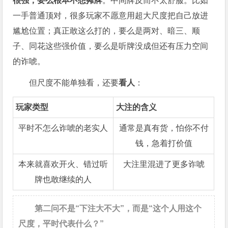
很强，要么根本不想摊牌
。中间牌反而不太舒服。比如
一手普通顶对，很多玩家不愿意用超大尺度把自己放进
尴尬位置；真正敢这么打的，要么是两对、暗三、顺
子、同花这些强价值，要么是听牌没成但还有压力空间
的诈唬。
但尺度不能单独看，还要
看人
：
玩家类型
大注的含义
平时不怎么诈唬的老实人
通常是真有货，怕你不付
钱，急着打价值
本来就喜欢开火、错过听
大注里混进了更多诈唬
牌也敢继续的人
第二问不是“下注大不大”，而是“这个人用这个
尺度，平时代表什么？”