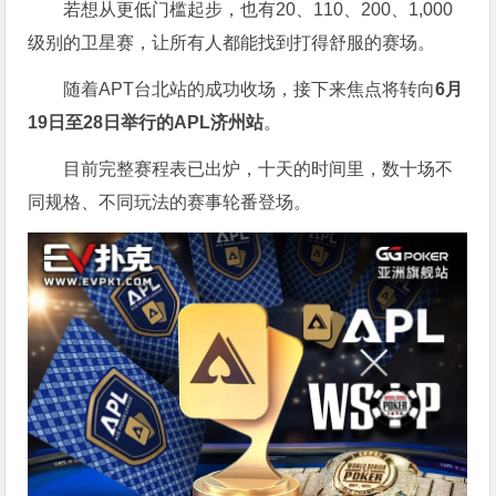
若想从更低门槛起步，也有20、110、200、1,000
级别的卫星赛，让所有人都能找到打得舒服的赛场。
随着APT台北站的成功收场，接下来焦点将转向
6
月
19
日至
28
日举行的
APL
济州站
。
目前完整赛程表已出炉，十天的时间里，数十场不
同规格、不同玩法的赛事轮番登场。