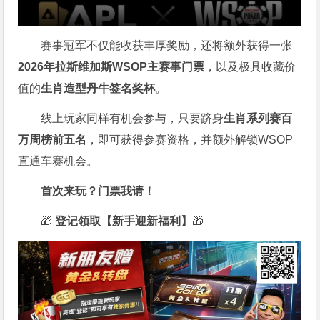
赛事冠军不仅能收获丰厚奖励，还将额外获得一张
2026
年拉斯维加斯
WSOP
主赛事门票
，以及极具收藏价
值的
生肖造型丹牛签名奖杯
。
线上玩家同样有机会参与，只要跻身
生肖系列赛百
万周榜前五名
，即可获得参赛资格，并额外解锁WSOP
直通车赛机会。
首次来玩？门票我请！
🎁
登记领取【新手迎新福利】
🎁