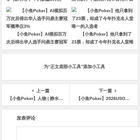
金，他磨了整整17分钟
杀回CBS黄金档？
【小鱼Poker】AI模拟百万
【小鱼Poker】他只拿到了
次后得出华人选手问鼎主赛冠军
23票，却成了今年扑克名人堂唯
概率仅3%
一的入选者
为“正文底部小工具”添加小工具
上一篇
下一篇
【小鱼Poker】人物 | 静水流深，一击致命：属于王阳的扑克修行与十二年沉潜
【小鱼Poker】2026USOP下龙湾站圆满结束！巾帼不让须眉，越南女将Thi Minh Hong Pham问鼎USOP下龙湾主赛，国人选手多线绽放揽获多项荣耀！
文
发表评论
章
导
航