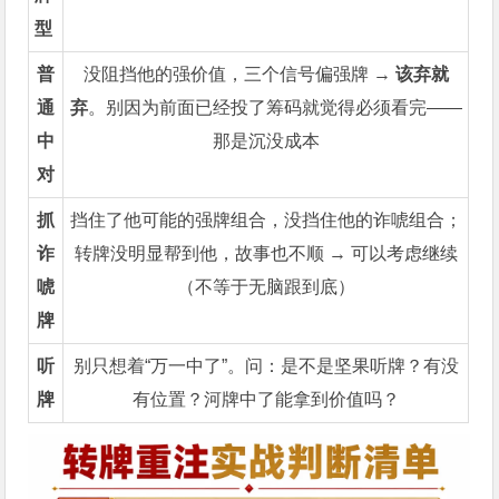
型
普
没阻挡他的强价值，三个信号偏强牌 →
该弃就
通
弃
。别因为前面已经投了筹码就觉得必须看完——
中
那是沉没成本
对
抓
挡住了他可能的强牌组合，没挡住他的诈唬组合；
诈
转牌没明显帮到他，故事也不顺 → 可以考虑继续
唬
（不等于无脑跟到底）
牌
听
别只想着“万一中了”。问：是不是坚果听牌？有没
牌
有位置？河牌中了能拿到价值吗？