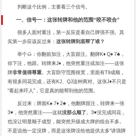
判断这个比例，主要看三个信号。
一、信号一：这张转牌和他的范围“咬不咬合”
很多人面对重注，第一反应是看自己牌强不强。其
实第一步应该反过来：
这张转牌到底帮了谁？
举个🌰：你翻前加注，大盲跟注。翻牌K♦ Q♦ 7♣，
你下注，他跟。转牌来J♦，他突然重注或加注——这张
牌
非常值得尊重
。大盲防守范围很宽，里面有T9成顺，
有很多同花完成，还有KJ、QJ这种两对。这张J♦不只是
“看起来吓人”，它是真的能帮到他的范围。
反过来：牌面K♠ 7♦ 2♣，他翻牌跟注，转牌来一张
3♥，他突然重注——这就
没那么顺了
。3♥没完成同花，
也没让明显顺子成型，能突然升级成大牌的组合不多。
不是说他一定没牌，而是这张牌没给他提供太多“讲强牌