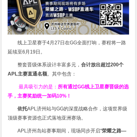
线上卫星赛于4月27日在GG全面打响，赛程将一路
延续至6月19日。
整套晋级体系设计丰富多元，
合计放出
超过200个
APL主赛直通名额
。其中包含：
最具吸引力的是：
所有通过
GG
线上卫星赛晋级的选
手，主赛奖励统一加码
10%
！
依托
APL济州站与GG的深度战略合作，这项世界级
顶级赛事资源也正式落地亚洲赛场。
APL济州岛站赛事期间，现场同步开启“
荣耀之路
—