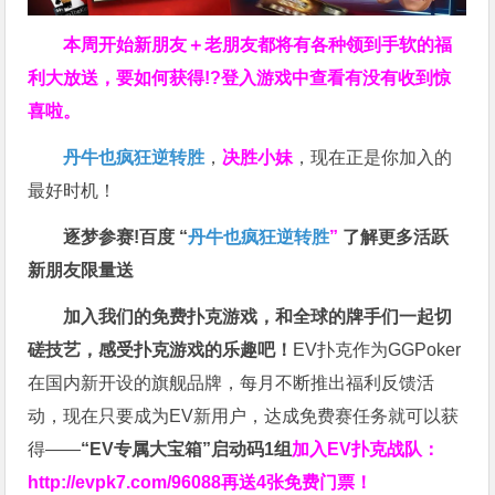
本周开始新朋友＋老朋友都将有各种领到手软的福
利大放送，要如何获得!?登入游戏中查看有没有收到惊
喜啦。
丹牛也疯狂逆转胜
，
决胜小妹
，现在正是你加入的
最好时机！
逐梦参赛!百度 “
丹牛也疯狂逆转胜
”
了解更多
活跃
新朋友限量送
加入我们的免费扑克游戏，和全球的牌手们一起切
磋技艺，感受扑克游戏的乐趣吧！
EV扑克作为GGPoker
在国内新开设的旗舰品牌，每月不断推出福利反馈活
动，现在只要成为EV新用户，达成免费赛任务就可以获
得——
“EV专属大宝箱”启动码1组
加入EV扑克战队：
http://evpk7.com/96088
再送4张免费门票！