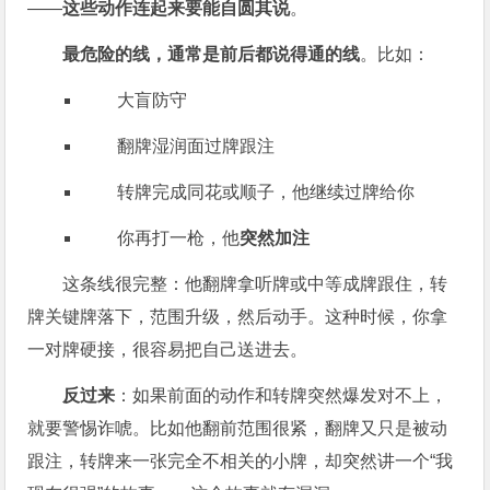
——
这些动作连起来要能自圆其说
。
最危险的线，通常是前后都说得通的线
。比如：
大盲防守
翻牌湿润面过牌跟注
转牌完成同花或顺子，他继续过牌给你
你再打一枪，他
突然加注
这条线很完整：他翻牌拿听牌或中等成牌跟住，转
牌关键牌落下，范围升级，然后动手。这种时候，你拿
一对牌硬接，很容易把自己送进去。
反过来
：如果前面的动作和转牌突然爆发对不上，
就要警惕诈唬。比如他翻前范围很紧，翻牌又只是被动
跟注，转牌来一张完全不相关的小牌，却突然讲一个“我