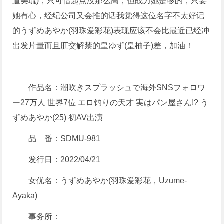
道美琉)，只可惜起点没那么高；但战力她是够的，只要
她有心，经纪公司又会推的话我觉得这位名字不太好记
的うずめあやか(羽珠爱彩花)表现应该不会比最近已经冲
出发片量而且肛交解禁的皇ゆず(皇柚子)差，加油！
作品名：潮吹きスプラッシュで海外SNSフォロワ
ー27万人 世界7位 エロ钓りの天才 実はパン屋さん!? う
ずめあやか(25) 初AV出演
品 番：SDMU-981
发行日：2022/04/21
女优名：うずめあやか(羽珠爱彩花，Uzume-
Ayaka)
事务所：