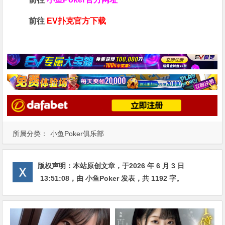
前往
EV扑克官方下载
所属分类：
小鱼Poker俱乐部
版权声明：
本站原创文章，于2026 年 6 月 3 日
13:51:08
，由
小鱼Poker
发表，共 1192 字。