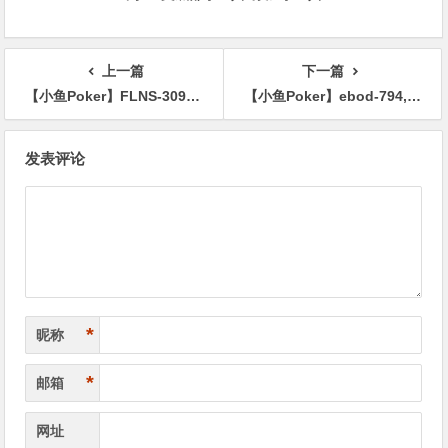
上一篇
下一篇
【小鱼Poker】FLNS-309,川北メイサ(川北明沙，Kawakita-Meisa)最新作品2020/12/12发布！
【小鱼Poker】ebod-794,凪沙ゆきの、稲场るか最新合演作品发布！
文
发表评论
章
导
航
*
昵称
*
邮箱
网址