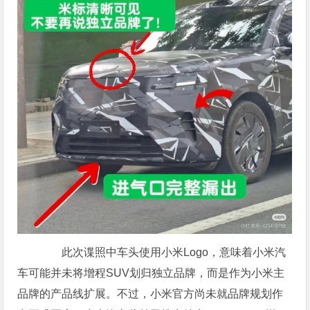
此次谍照中车头使用小米Logo，意味着小米汽
车可能并未将增程SUV划归独立品牌，而是作为小米主
品牌的产品线扩展。不过，小米官方尚未就品牌规划作