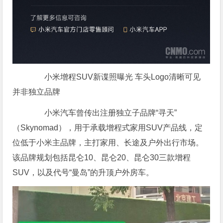
小米增程SUV新谍照曝光 车头Logo清晰可见
并非独立品牌
小米汽车曾传出注册独立子品牌“寻天”
（Skynomad），用于承载增程式家用SUV产品线，定
位低于小米主品牌，主打家用、长途及户外出行市场。
该品牌规划包括昆仑10、昆仑20、昆仑30三款增程
SUV，以及代号“曼岛”的升顶户外房车。