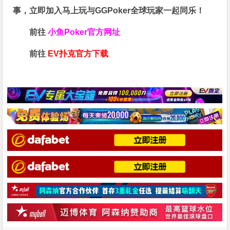
事，立即加入马上玩与GGPoker全球玩家一起同乐！
前往
小鱼Poker官方网址
前往
EV扑克官方下载