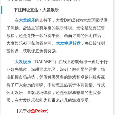
下注网址直达：
大发娱乐
在
大发娱乐
的支持下，大发DafaBet为大发玩家提供
了流畅、舒适且富有乐趣的娱乐环境。无论是想要短暂
放松，还是寻找一款节奏平衡、画面讨喜的休闲作品，
大发娱乐APP都值得体验。
大发幸运转盘
，每日旋转财
富轮盘，获取保底免费奖励。
大发娱乐
（DAFABET）在线上游戏领域一直处于行
业领先地位，深耕亚太地区，深刻了解会员的需求，精
准把握市场趋势，凭借种类繁多的游戏和卓越的服务赢
得了广大会员的青睐。不论您是热衷于体育竞猜、寻找
休闲娱乐、喜欢现场体验，还是棋牌和彩票的忠实会
员，在大发娱乐都能为您带来超凡的游戏享受。
【关于
小鱼Poker
】