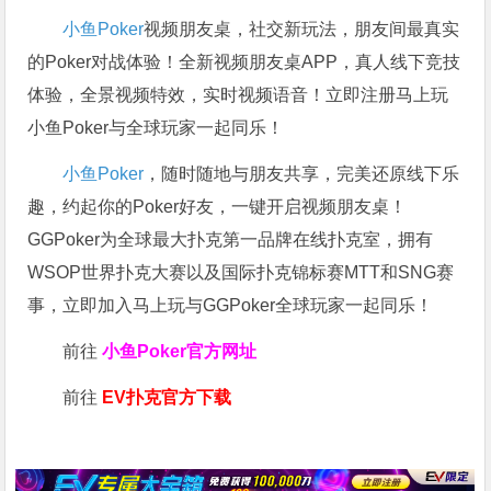
小鱼Poker
视频朋友桌，社交新玩法，朋友间最真实
的Poker对战体验！全新视频朋友桌APP，真人线下竞技
体验，全景视频特效，实时视频语音！立即注册马上玩
小鱼Poker与全球玩家一起同乐！
小鱼Poker
，随时随地与朋友共享，完美还原线下乐
趣，约起你的Poker好友，一键开启视频朋友桌！
GGPoker为全球最大扑克第一品牌在线扑克室，拥有
WSOP世界扑克大赛以及国际扑克锦标赛MTT和SNG赛
事，立即加入马上玩与GGPoker全球玩家一起同乐！
前往
小鱼Poker官方网址
前往
EV扑克官方下载