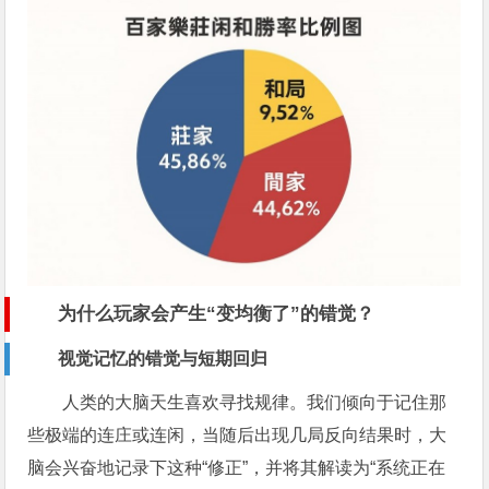
为什么玩家会产生“变均衡了”的错觉？
视觉记忆的错觉与短期回归
人类的大脑天生喜欢寻找规律。我们倾向于记住那
些极端的连庄或连闲，当随后出现几局反向结果时，大
脑会兴奋地记录下这种“修正”，并将其解读为“系统正在