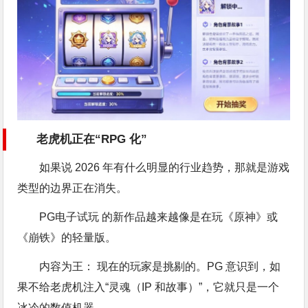
老虎机正在“RPG 化”
如果说 2026 年有什么明显的行业趋势，那就是游戏
类型的边界正在消失。
PG电子试玩 的新作品越来越像是在玩《原神》或
《崩铁》的轻量版。
内容为王： 现在的玩家是挑剔的。PG 意识到，如
果不给老虎机注入“灵魂（IP 和故事）”，它就只是一个
冰冷的数值机器。