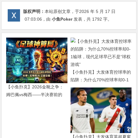
版权声明：
本站原创文章，于2026 年 5 月 17 日
07:03:06
，由
小鱼Poker
发表，共 1792 字。
【小鱼扑克】大发体育控球率的
陷阱：为什么70%控球率却0-1
【小鱼扑克】2026金靴之争：
输球，现代足球早已不是“球权
姆巴佩vs梅西——半决赛前的
游戏”
“双雄会”，这可能是世界杯史上
最难猜的金靴归属
【小鱼扑克】大发体育英超夏窗