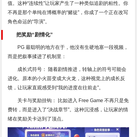
值。这种“连续性”让玩家产生了一种类似追剧的粘性。你
不再是那个单纯在博概率的“赌徒”，你成了一个正在改写
角色命运的“导演”。
把奖励“剧情化”
PG 最聪明的地方在于，他没有生硬地塞一段视频，
而是把叙事揉进了机制里：
成长式符号： 随着剧情推进，转轴上的符号可能会
进化。原本的小火苗变成大火龙，这种视觉上的成长反
馈，让玩家直观感受到“我的进度在往前走”。
关卡与奖励挂钩： 比如进入 Free Game 不再只是免
费转，而是进入了“决战章节”。这种沉浸感，让玩家的情
绪在奖励关卡达到了顶点。