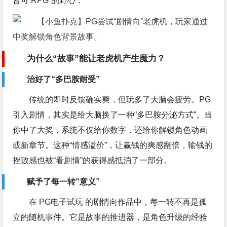
皆可 RPG”的野心：
为什么“故事”能让老虎机产生魔力？
治好了“多巴胺耐受”
传统的即时反馈确实爽，但玩多了大脑会疲劳。PG
引入剧情，其实是给大脑换了一种“多巴胺分泌方式”。当
你中了大奖，系统不仅给你数字，还给你解锁角色动画
或新章节。这种“情感溢价”，让赢钱的爽感翻倍，输钱的
挫败感也被“看剧情”的获得感抵消了一部分。
赋予了每一转“意义”
在 PG电子试玩 的剧情向作品中，每一转不再是孤
立的随机事件。它是故事的推进器，是角色升级的经验