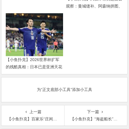
观察：曼城缝补、阿森纳拼图、
红军重建、曼联破局——新赛季
乱战才刚开始
【小鱼扑克】2026世界杯扩军
的残酷真相：日本已是亚洲天花
板，国足的差距远不止几个名额
为“正文底部小工具”添加小工具
上一篇
下一篇
【小鱼扑克】百家乐“庄闲概率补足”：在玩了1万手后，庄闲比例真的会趋近50:50吗？
【小鱼扑克】“海盗船长”老虎机玩法解析：主题、机制与策略指南