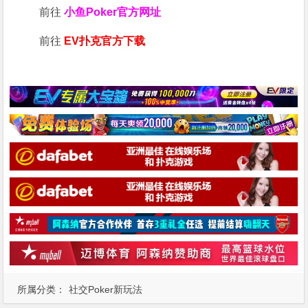
前往
小鱼Poker官方网址
前往
EV扑克官方下载
所属分类：
社交Poker新玩法