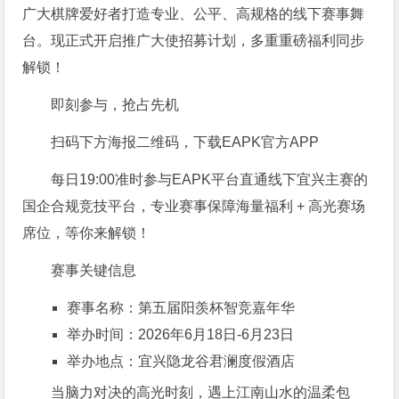
广大棋牌爱好者打造专业、公平、高规格的线下赛事舞
台。现正式开启推广大使招募计划，多重重磅福利同步
解锁！
即刻参与，抢占先机
扫码下方海报二维码，下载EAPK官方APP
每日19:00准时参与EAPK平台直通线下宜兴主赛的
国企合规竞技平台，专业赛事保障海量福利 + 高光赛场
席位，等你来解锁！
赛事关键信息
赛事名称：第五届阳羡杯智竞嘉年华
举办时间：2026年6月18日-6月23日
举办地点：宜兴隐龙谷君澜度假酒店
当脑力对决的高光时刻，遇上江南山水的温柔包