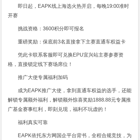
即日起，EAPK线上海选火热开启，每晚19:00准时
开赛
挑战资格：3600积分即可报名
重磅奖励：保底前3名直接拿下主赛直通车权益卡
凭此卡联系客服即可兑换EPU宜兴站主赛参赛资
格，直接锁定线下赛场席位！
推广大使专属福利加码
成为EAPK推广大使，拿到直通车权益的选手，还能
解锁专属额外福利，解锁额外惊喜奖励1888.88元专属推
广基金赛事红利，即刻兑现，福利不玩虚的！
福利真实可靠
EAPK依托东方网国企平台背书，全程合规竞技，为