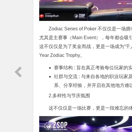
Zodiac Series of Poker
尤其是主赛事（Main Event），每年都会
这不仅仅是为了奖金而战，更是一场成为“千人
Year Zodiac Trophy。
赛事结构 : 旨在真正考验每位玩家
社群与交流 : 与来自各地的职业玩
系、分享经验，并开启在其他地方难
2.多样性与节庆氛围
这不仅仅是一场比赛，更是一段难忘的