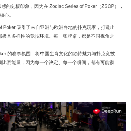
象，因为在 Zodiac Series of Poker（ZSOP），
的核心。
ies of Poker 吸引了来自亚洲与欧洲各地的扑克玩家，打造出
都极具多样性的竞技环境。每一张牌桌，都是不同视角之
s of Poker 的赛事氛围，将中国生肖文化的独特魅力与扑克竞技
满比赛能量，因为每一个决定、每一个瞬间，都有可能彻