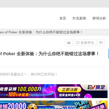
首页
扑克新闻
牌局分析
Series of Poker 全新体验：为什么你绝不能错过这场赛事！
发表评论
ies of Poker 全新体验：为什么你绝不能错过这场赛事！
最令人期待的扑克盛会之一，倒计时已经开始！