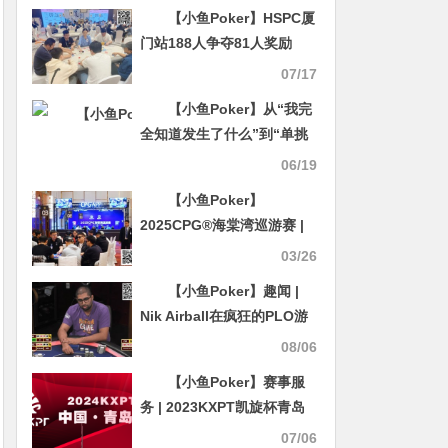
【小鱼Poker】HSPC厦
门站188人争夺81人奖励
圈，昔日冠军刘小虎解锁泡
07/17
沫身份，何俊杰狂揽190万
【小鱼Poker】从“我完
记分领先34人晋级
全知道发生了什么”到“单挑
吧兄弟”——WSOP大盲弃牌
06/19
争议全程实录
【小鱼Poker】
2025CPG®海棠湾巡游赛 |
主赛剩余24人晋级第四轮，
03/26
陈昊504.5万记分牌一骑绝
【小鱼Poker】趣闻 |
尘，谢镇如紧随其后
Nik Airball在疯狂的PLO游
戏中烧掉50 多万美元
08/06
【小鱼Poker】赛事服
务 | 2023KXPT凯旋杯青岛
选拔赛接送机服务
07/06