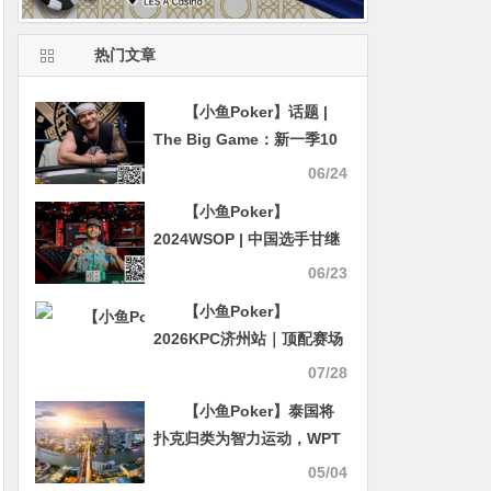
热门文章
【小鱼Poker】话题 |
The Big Game：新一季10
集将于5月 10日首播
06/24
【小鱼Poker】
2024WSOP | 中国选手甘继
洋在15号赛事获得亚军
06/23
【小鱼Poker】
2026KPC济州站｜顶配赛场
见证群星闪耀！济州开幕赛
07/28
高调登场吸引370人次论剑
【小鱼Poker】泰国将
46人晋级，姜大乔赢取系列
扑克归类为智力运动，WPT
赛首冠，Yang Junru摘冠成
巡回赛顺势入驻
05/04
首位女王