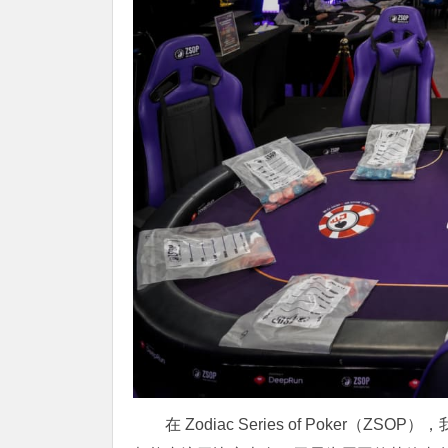
在 Zodiac Series of Poker（Z