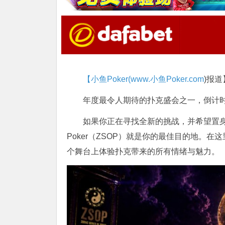
【小鱼Poker(
www.小鱼Poker.com
)报道
年度最令人期待的扑克盛会之一，倒计
如果你正在寻找全新的挑战，并希望置身于充满
Poker（ZSOP）就是你的最佳目的地。在
个舞台上体验扑克带来的所有情绪与魅力。