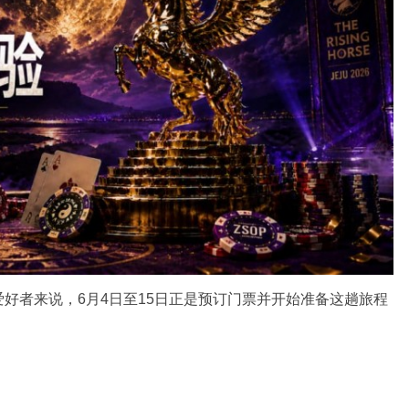
好者来说，6月4日至15日正是预订门票并开始准备这趟旅程