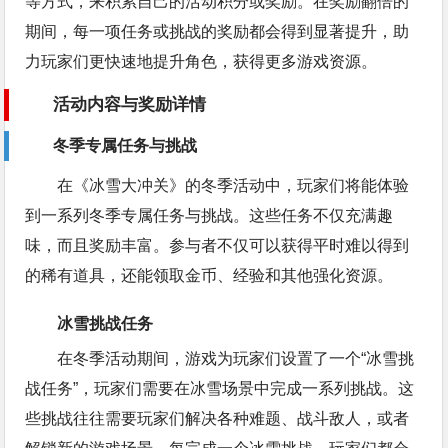
等方式，来积累自己的活动积分或奖励。在奖励翻倍的
期间，每一项任务或挑战的奖励都会得到显著提升，助
力玩家们更快速地提升角色，获得更多游戏资源。
活动内容与奖励详情
冬季专属任务与挑战
在《冰雪大冲关》的冬季活动中，玩家们将能体验
到一系列冬季专属任务与挑战。这些任务不仅充满趣
味，而且奖励丰富。参与者不仅可以获得平时难以得到
的稀有道具，还能领取金币、经验和其他强化资源。
冰雪挑战任务
在冬季活动期间，游戏为玩家们设置了一个“冰雪挑
战任务”，玩家们需要在冰雪场景中完成一系列挑战。这
些挑战往往需要玩家们解决各种难题、战斗敌人，或者