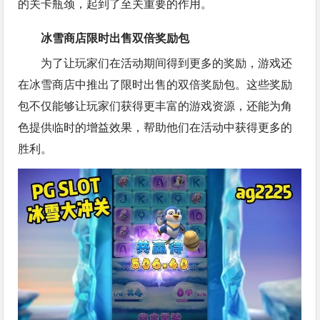
的关卡瓶颈，起到了至关重要的作用。
冰雪商店限时出售双倍奖励包
为了让玩家们在活动期间得到更多的奖励，游戏还
在冰雪商店中推出了限时出售的双倍奖励包。这些奖励
包不仅能够让玩家们获得更丰富的游戏资源，还能为角
色提供临时的增益效果，帮助他们在活动中获得更多的
胜利。