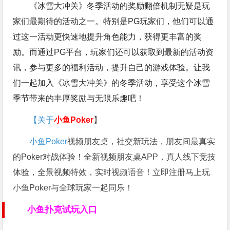
《冰雪大冲关》冬季活动的奖励翻倍机制无疑是玩
家们最期待的活动之一。特别是PG玩家们，他们可以通
过这一活动更快速地提升角色能力，获得更丰富的奖
励。而通过PG平台，玩家们还可以获取到最新的活动资
讯，参与更多的福利活动，提升自己的游戏体验。让我
们一起加入《冰雪大冲关》的冬季活动，享受这个冰雪
季节带来的丰厚奖励与无限乐趣吧！
【关于
小鱼Poker
】
小鱼Poker
视频朋友桌，社交新玩法，朋友间最真实
的Poker对战体验！全新视频朋友桌APP，真人线下竞技
体验，全景视频特效，实时视频语音！立即注册马上玩
小鱼Poker与全球玩家一起同乐！
小鱼扑克试玩入口