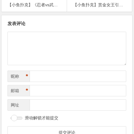
【小鱼扑克】《忍者vs武侍》推出PvP竞技新模式：电竞新风潮的崛起
【小鱼扑克】赏金女王引爆冒险类老虎机热潮
文
发表评论
章
导
航
*
昵称
*
邮箱
网址
滑动解锁才能提交