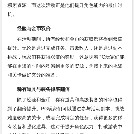
积累资源，而这次活动正是他们提升角色能力的最佳时
机。
经验与金币双倍
在活动期间，所有经验和金币的获取都将得到双倍
提升。无论是通过完成任务、击败敌人，还是通过副本
挑战，玩家们将获得双倍的奖励。这意味着PG玩家们能
够在更短的时间内积累到更多的资源，为接下来的挑战
和关卡做好充分的准备。
稀有道具与装备掉率翻倍
除了经验和金币，稀有道具和高级装备的掉率也得
到了翻倍提升。PG玩家们可以通过参与活动副本、挑战
难度较高的关卡，或者完成特定的任务，获得更多的稀
有装备和强化道具。这对于提升角色战力，打破游戏中