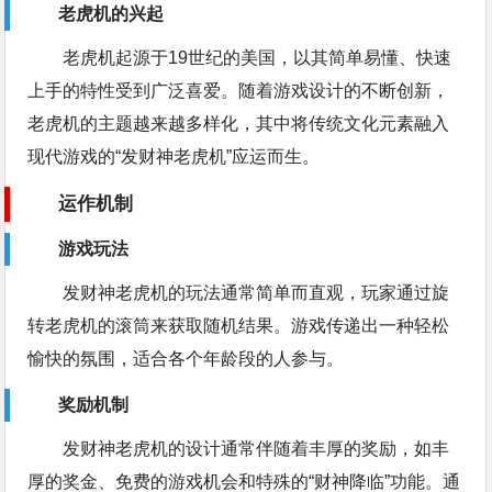
老虎机的兴起
老虎机起源于19世纪的美国，以其简单易懂、快速
上手的特性受到广泛喜爱。随着游戏设计的不断创新，
老虎机的主题越来越多样化，其中将传统文化元素融入
现代游戏的“发财神老虎机”应运而生。
运作机制
游戏玩法
发财神老虎机的玩法通常简单而直观，玩家通过旋
转老虎机的滚筒来获取随机结果。游戏传递出一种轻松
愉快的氛围，适合各个年龄段的人参与。
奖励机制
发财神老虎机的设计通常伴随着丰厚的奖励，如丰
厚的奖金、免费的游戏机会和特殊的“财神降临”功能。通