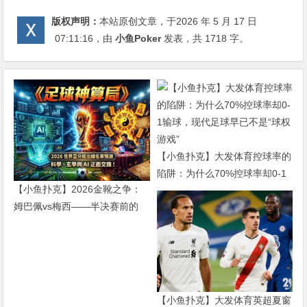
版权声明：
本站原创文章，于2026 年 5 月 17 日
07:11:16
，由
小鱼Poker
发表，共 1718 字。
【小鱼扑克】大发体育控球率的
陷阱：为什么70%控球率却0-1
【小鱼扑克】2026金靴之争：
输球，现代足球早已不是“球权
姆巴佩vs梅西——半决赛前的
游戏”
“双雄会”，这可能是世界杯史上
最难猜的金靴归属
【小鱼扑克】大发体育英超夏窗