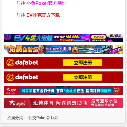
前往
小鱼Poker官方网址
前往
EV扑克官方下载
所属分类：
社交Poker新玩法