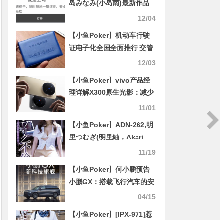
岛みなみ(小岛南)最新作品
2025/10/20发布！
12/04
【小鱼Poker】机动车行驶
证电子化全国全面推行 交管
12123 APP领取
12/03
【小鱼Poker】vivo产品经
理详解X300原生光影：减少
AI干预 还原真实
11/01
【小鱼Poker】ADN-262,明
里つむぎ(明里紬，Akari-
Tsumugi)最新作品
11/19
2020/09/07发布！
【小鱼Poker】何小鹏预告
小鹏GX：搭载飞行汽车的安
全冗余技术
04/15
【小鱼Poker】[IPX-971]惹