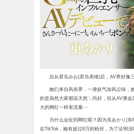
自从君岛みお(君岛美绪)后，AV界好像
她们来自风俗界，一身妖气加风尘味，
的是虽然大家都说天然ㄟ尚好，但从AV潘金
大的网红一样有流量⋯
为什么会扯到网红呢？因为东あかり(东
在TikTok，她有超过8万的粉丝，为了证