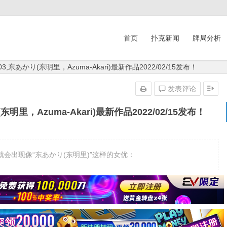
首页
扑克新闻
牌局分析
03,东あかり(东明里，Azuma-Akari)最新作品2022/02/15发布！
发表评论
东明里，Azuma-Akari)最新作品2022/02/15发布！
就会出现像“东あかり(东明里)”这样的女优：