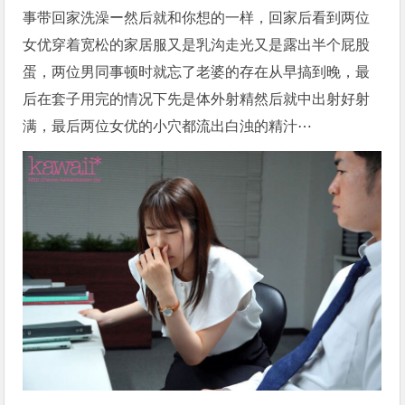
事带回家洗澡ー然后就和你想的一样，回家后看到两位
女优穿着宽松的家居服又是乳沟走光又是露出半个屁股
蛋，两位男同事顿时就忘了老婆的存在从早搞到晚，最
后在套子用完的情况下先是体外射精然后就中出射好射
满，最后两位女优的小穴都流出白浊的精汁⋯