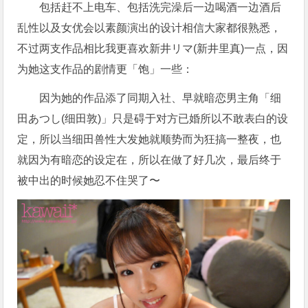
包括赶不上电车、包括洗完澡后一边喝酒一边酒后
乱性以及女优会以素颜演出的设计相信大家都很熟悉，
不过两支作品相比我更喜欢新井リマ(新井里真)一点，因
为她这支作品的剧情更「饱」一些：
因为她的作品添了同期入社、早就暗恋男主角「细
田あつし(细田敦)」只是碍于对方已婚所以不敢表白的设
定，所以当细田兽性大发她就顺势而为狂搞一整夜，也
就因为有暗恋的设定在，所以在做了好几次，最后终于
被中出的时候她忍不住哭了〜