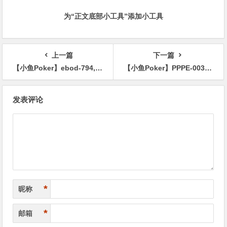
为“正文底部小工具”添加小工具
上一篇
下一篇
【小鱼Poker】ebod-794,凪沙ゆきの、稲场るか最新合演作品发布！
【小鱼Poker】PPPE-003,东あかり(东明里，Azuma-Akari)最新作品2022/02/15发布！
文
发表评论
章
导
航
*
昵称
*
邮箱