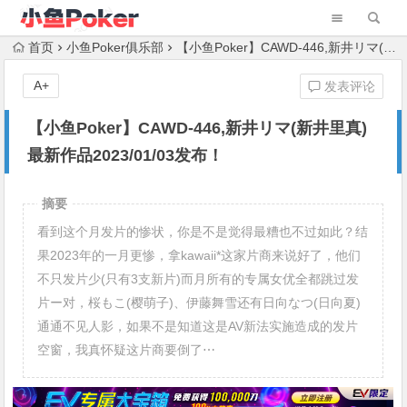
首页
小鱼Poker俱乐部
【小鱼Poker】CAWD-446,新井リマ(新井里真)最新作品2023/01/03发布！
A+
发表评论
【小鱼Poker】CAWD-446,新井リマ(新井里真)
最新作品2023/01/03发布！
摘要
看到这个月发片的惨状，你是不是觉得最糟也不过如此？结
果2023年的一月更惨，拿kawaii*这家片商来说好了，他们
不只发片少(只有3支新片)而月所有的专属女优全都跳过发
片ー对，桜もこ(樱萌子)、伊藤舞雪还有日向なつ(日向夏)
通通不见人影，如果不是知道这是AV新法实施造成的发片
空窗，我真怀疑这片商要倒了⋯