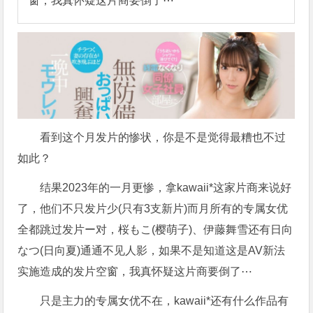
窗，我真怀疑这片商要倒了⋯
看到这个月发片的惨状，你是不是觉得最糟也不过
如此？
结果2023年的一月更惨，拿kawaii*这家片商来说好
了，他们不只发片少(只有3支新片)而月所有的专属女优
全都跳过发片ー对，桜もこ(樱萌子)、伊藤舞雪还有日向
なつ(日向夏)通通不见人影，如果不是知道这是AV新法
实施造成的发片空窗，我真怀疑这片商要倒了⋯
只是主力的专属女优不在，kawaii*还有什么作品有