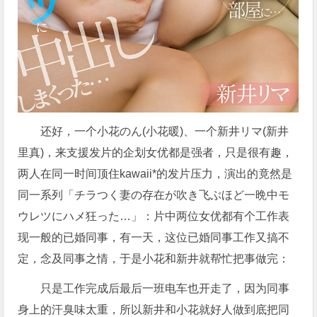
还好，一个小花のん(小花暖)、一个新井リマ(新井
里真)，来支援发片的企划女优都是强者，只是很有趣，
两人在同一时间顶住kawaii*的发片压力，演出的竟然是
同一系列「チラつく妻の存在が吹き飞ぶほど一晩中モ
ウレツにハメ狂った…」：片中两位女优都有个工作表
现一般的已婚同事，有一天，这位已婚同事工作又搞不
定，念及同事之情，于是小花和新井就帮忙把事做完：
只是工作完成后最后一班电车也开走了，因为同事
身上的汗臭味太重，所以新井和小花就好人做到底把同