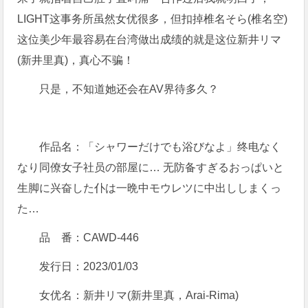
LIGHT这事务所虽然女优很多，但扣掉椎名そら(椎名空)
这位美少年最容易在台湾做出成绩的就是这位新井リマ
(新井里真)，真心不骗！
只是，不知道她还会在AV界待多久？
作品名：「シャワーだけでも浴びなよ」终电なく
なり同僚女子社员の部屋に… 无防备すぎるおっぱいと
生脚に兴奋した仆は一晩中モウレツに中出ししまくっ
た…
品 番：CAWD-446
发行日：2023/01/03
女优名：新井リマ(新井里真，Arai-Rima)