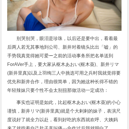
别哭别哭，眼泪是珍珠，以后还是要中出，看着最
后两人若无其事地到公司、新井对着镜头比出「嘘」的
手势我真觉得她可爱ー之前的活动事务所把名单送到
ForAVer手上，要大家从枢木あおい(枢木葵)、新井リマ
(新井里真)以及上羽绚三人中挑选可用之兵时我就觉得要
优先和新井合作，理由很简单，因为她这种长得不错的
年轻辣妹只要个性不会太别扭那做活动一定成功：
事实也证明是如此，比起枢木あおい(枢木葵)的小心
谨慎，新井リマ(新井里真)就是个大剌剌的妹子，表演尺
度说好了就全力以赴，看到好吃的东西就欢呼、大姨妈
来了就指着自己肚子直叫痛⋯合作过后我就明白了，