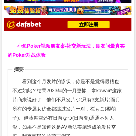
小鱼Poker视频朋友桌-社交新玩法，朋友间最真实
的Poker对战体验
摘要
看到这个月发片的惨状，你是不是觉得最糟也
不过如此？结果2023年的一月更惨，拿kawaii*这家
片商来说好了，他们不只发片少(只有3支新片)而月
所有的专属女优全都跳过发片ー对，桜もこ(樱萌
子)、伊藤舞雪还有日向なつ(日向夏)通通不见人
影，如果不是知道这是AV新法实施造成的发片空