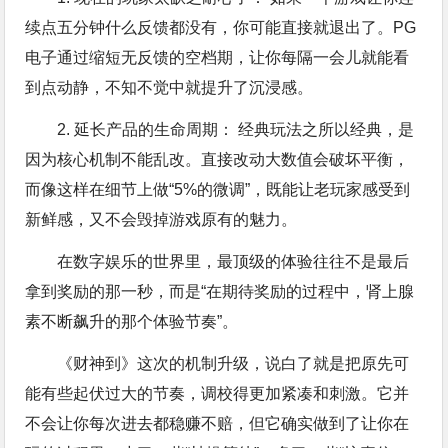
续点五分钟什么反馈都没有，你可能直接就退出了。PG
电子通过缩短无反馈的空档期，让你每隔一会儿就能看
到点动静，不知不觉中就提升了沉浸感。
2. 延长产品的生命周期： 经典玩法之所以经典，是
因为核心机制不能乱改。直接改动大数值会破坏平衡，
而像这样在细节上做“5%的微调”，既能让老玩家感受到
新鲜感，又不会毁掉游戏原有的魅力。
在数字娱乐的世界里，最顶级的体验往往不是最后
拿到奖励的那一秒，而是“在期待奖励的过程中，肾上腺
素不断飙升的那个体验节奏”。
《财神到》这次的机制升级，说白了就是把原先可
能有些起伏过大的节奏，调校得更加紧凑和刺激。它并
不会让你每次进去都稳赚不赔，但它确实做到了让你在