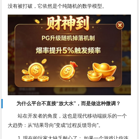
没有被打破，它依然是个纯随机的数学模型。
为什么平台不直接“放大水”，而是做这种微调？
站在开发者的角度，这也是现代移动端娱乐的一个
大趋势：从“结果导向”变成“过程反馈导向”。
1. 现在的玩家太缺乏耐心了： 如果一个游戏让你连