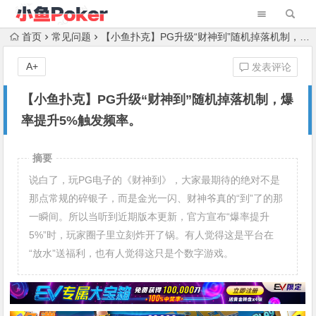
首页
常见问题
【小鱼扑克】PG升级“财神到”随机掉落机制，爆率提升5%触发频率。
A+
发表评论
【小鱼扑克】PG升级“财神到”随机掉落机制，爆
率提升5%触发频率。
摘要
说白了，玩PG电子的《财神到》，大家最期待的绝对不是
那点常规的碎银子，而是金光一闪、财神爷真的“到”了的那
一瞬间。所以当听到近期版本更新，官方宣布“爆率提升
5%”时，玩家圈子里立刻炸开了锅。有人觉得这是平台在
“放水”送福利，也有人觉得这只是个数字游戏。