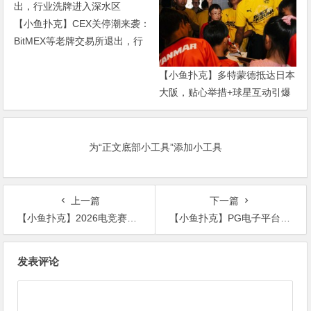
【小鱼扑克】CEX关停潮来袭：
BitMEX等老牌交易所退出，行
业洗牌进入深水区
【小鱼扑克】多特蒙德抵达日本
大阪，贴心举措+球星互动引爆
当地球迷热情
为“正文底部小工具”添加小工具
上一篇
下一篇
【小鱼扑克】2026电竞赛事“排雷”指南：三类高风险比赛为何不宜参与？
【小鱼扑克】PG电子平台游戏数据分析：关键指标、方法与报告框架
文
发表评论
章
导
航