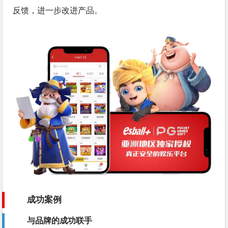
反馈，进一步改进产品。
成功案例
与品牌的成功联手