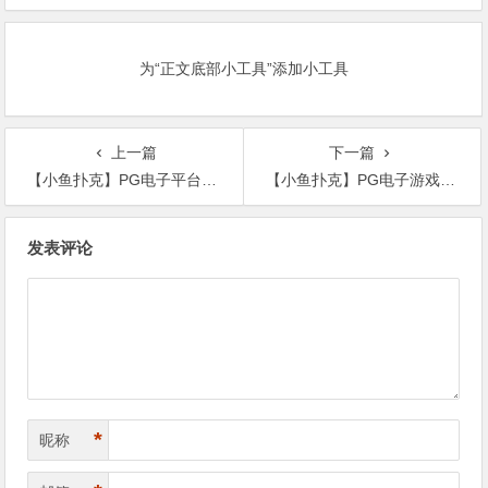
状元，18人中选创历史新低
为“正文底部小工具”添加小工具
上一篇
下一篇
【小鱼扑克】PG电子平台游戏数据分析：关键指标、方法与报告框架
【小鱼扑克】PG电子游戏平台安全性能测试：保障用户数据与系统稳定
文
发表评论
章
导
航
*
昵称