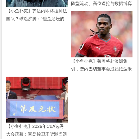
阵型流动、高位逼抢与数据博弈
【小鱼扑克】齐达内即将挂帅法
——现代足球早已不是22个人追
国队？球迷沸腾：“他是足坛的
着球跑
迈克尔·杰克逊”
【小鱼扑克】莱奥将赴澳洲集
训，费内巴切董事会成员抵达米
兰谈判
【小鱼扑克】2026年CBA选秀
大会落幕：宝岛控卫宋昕澔当选