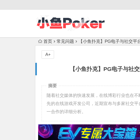
首页
常见问题
【小鱼扑克】PG电子与社交平
A+
【小鱼扑克】PG电子与社
摘要
随着社交媒体的快速发展，在线博彩行业也在不断寻
先的在线游戏开发公司，近期宣布与多家社交平
一合作的详细分析。