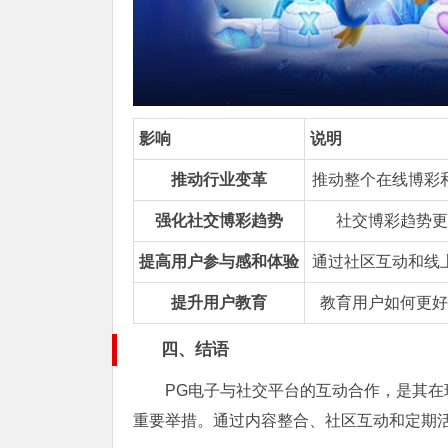
影响
说明
推动行业变革
推动整个在线博彩
强化社交博彩趋势
社交博彩趋势更
提高用户参与感和体验
通过社区互动和线
提升用户教育
教育用户如何更好
四、结语
PG电子与社交平台的互动合作，是其在
重要举措。通过内容整合、社区互动和定期