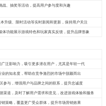
挑战、抽奖等活动，提高用户参与度和兴趣
版本升级、限时活动等实时新闻和更新，保持用户关注
媒体功能展示游戏特色和玩家真实反馈，提升品牌形象
的广泛影响力，吸引更多潜在用户，尤其是年轻一代
行业的知名度，帮助在竞争激烈的市场中脱颖而出
区参与，增强用户与品牌之间的联系，提升忠诚度
馈渠道，及时了解用户需求和意见，改进游戏体验和服务
营销策略，覆盖更广受众群体，提升市场营销效果