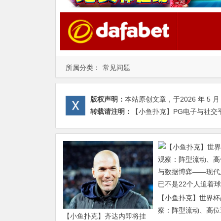
所属分类：
常见问题
版权声明：
本站原创文章，于2026 年 5 月 
转载请注明：
【小鱼扑克】PG电子与社交平
【小鱼扑克】世界杯
察：阵型流动、高位
【小鱼扑克】齐达内即将挂