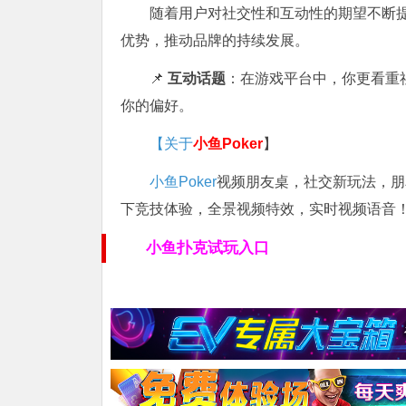
随着用户对社交性和互动性的期望不断
优势，推动品牌的持续发展。
📌
互动话题
：在游戏平台中，你更看重
你的偏好。
【关于
小鱼Poker
】
小鱼Poker
视频朋友桌，社交新玩法，朋友
下竞技体验，全景视频特效，实时视频语音！
小鱼扑克试玩入口