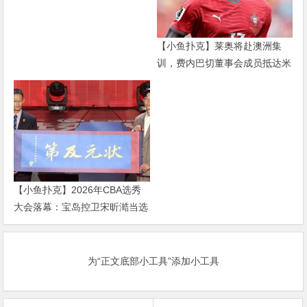
【小鱼扑克】莱奥将赴澳洲集
训，费内巴切董事会成员抵达米
兰谈判
【小鱼扑克】2026年CBA选秀
大会落幕：宝岛控卫宋昕澔当选
状元，18人中选创历史新低
为“正文底部小工具”添加小工具