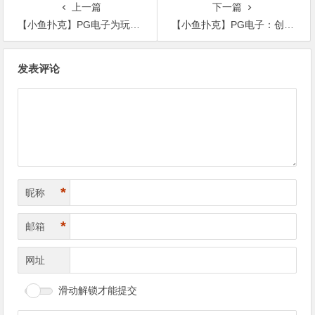
上一篇
下一篇
【小鱼扑克】PG电子为玩家提供更多定制化选项，提升游戏体验
【小鱼扑克】PG电子：创新玩法与精彩视觉体验的完美融合
文
发表评论
章
导
航
*
昵称
*
邮箱
网址
滑动解锁才能提交