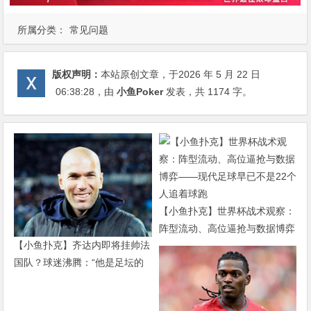
所属分类：
常见问题
版权声明：
本站原创文章，于2026 年 5 月 22 日
06:38:28
，由
小鱼Poker
发表，共 1174 字。
【小鱼扑克】世界杯战术观察：
阵型流动、高位逼抢与数据博弈
【小鱼扑克】齐达内即将挂帅法
——现代足球早已不是22个人追
国队？球迷沸腾：“他是足坛的
着球跑
迈克尔·杰克逊”