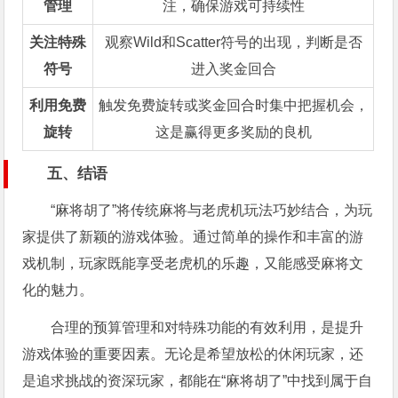
管理
注，确保游戏可持续性
关注特殊
观察Wild和Scatter符号的出现，判断是否
符号
进入奖金回合
利用免费
触发免费旋转或奖金回合时集中把握机会，
旋转
这是赢得更多奖励的良机
五、结语
“麻将胡了”将传统麻将与老虎机玩法巧妙结合，为玩
家提供了新颖的游戏体验。通过简单的操作和丰富的游
戏机制，玩家既能享受老虎机的乐趣，又能感受麻将文
化的魅力。
合理的预算管理和对特殊功能的有效利用，是提升
游戏体验的重要因素。无论是希望放松的休闲玩家，还
是追求挑战的资深玩家，都能在“麻将胡了”中找到属于自