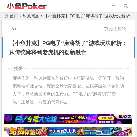
首页
常见问题
【小鱼扑克】PG电子“麻将胡了”游戏玩法解析：从传统麻将到老虎机的创新融合
A+
发表评论
【小鱼扑克】PG电子“麻将胡了”游戏玩法解析：
从传统麻将到老虎机的创新融合
摘要
麻将作为一种源远流长的传统中国棋牌游戏，凭借其丰富的
策略性和社交性，深受全球玩家喜爱。在数字游戏平台的助
力下，麻将焕发出新的生命力。PG电子的“麻将胡了”游
戏，正是这一转变的代表作之一。