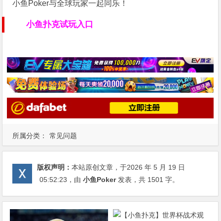
小鱼Poker与全球玩家一起同乐！
小鱼扑克试玩入口
所属分类：
常见问题
版权声明：
本站原创文章，于2026 年 5 月 19 日
05:52:23
，由
小鱼Poker
发表，共 1501 字。