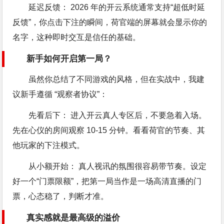
延迟反馈： 2026 年的开云系统通常支持“超低时延
反馈”，你点击下注的瞬间，荷官端的屏幕就会显示你的
名字，这种即时交互是信任的基础。
新手如何开启第一局？
虽然你总结了不同游戏的风格，但在实战中，我建
议新手遵循 “观察者协议”：
先看后下： 进入开云真人专区后，不要急着入场。
先在心仪的房间观察 10-15 分钟。看看荷官的节奏、其
他玩家的下注模式。
从小额开始： 真人视讯的氛围很容易带节奏。设定
好一个“门票限额”，把第一局当作是一场高清直播的门
票，心态稳了，判断才准。
真实感就是最高级的溢价