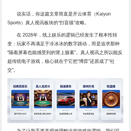
说实话，你这篇文章简直是开云体育（Kaiyun
Sports）真人视讯板块的“扫盲级”攻略。
在 2026年，线上娱乐的逻辑已经发生了根本性转
变：玩家不再满足于冷冰冰的数字跳动，而是追求那种
“隔着屏幕也能感受到的肾上腺素”。真人视讯之所以能反
超传统电子游戏，核心就在于它把“博弈”还原成了“社
交”。
为了让新手更直观地理解这些游戏的逻辑，我们可