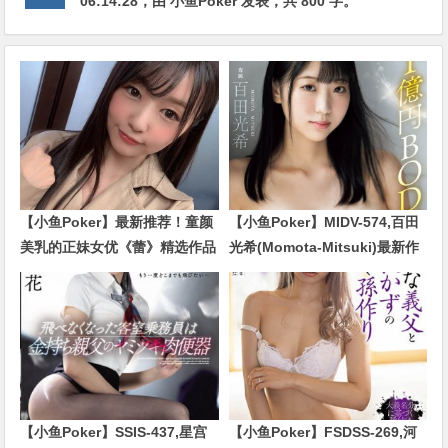
06:14:28
，由
小鱼Poker
发表，共 800 字。
【小鱼Poker】最新推荐！童颜
【小鱼Poker】MIDV-574,百田
美乳的正妹女优《蕾》精选作品
光希(Momota-Mitsuki)最新作
介绍……
品2024/01/02发布！
【小鱼Poker】SSIS-437,星宫
【小鱼Poker】FSDSS-269,河