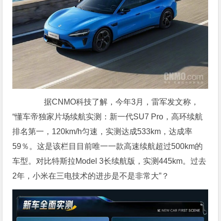
据CNMO科技了解，今年3月，雷军发文称，
“懂车帝独家片场续航实测：新一代SU7 Pro，高环续航
排名第一，120km/h匀速，实测达成533km，达成率
59％。这是该栏目目前唯一一款高速续航超过500km的
车型。对比特斯拉Model 3长续航版，实测445km。过去
2年，小米在三电技术的进步是不是非常大”？