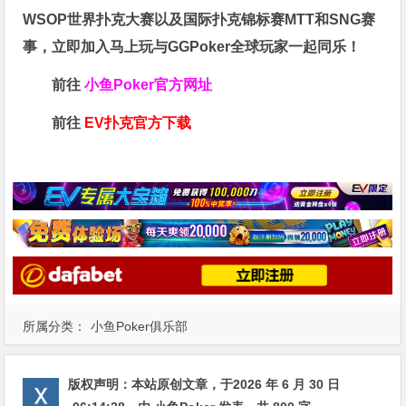
WSOP世界扑克大赛以及国际扑克锦标赛MTT和SNG赛
事，立即加入马上玩与GGPoker全球玩家一起同乐！
前往
小鱼Poker官方网址
前往
EV扑克官方下载
所属分类：
小鱼Poker俱乐部
版权声明：
本站原创文章，于2026 年 6 月 30 日