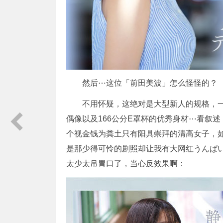
然后⋯这位「前田美波」怎么怪怪的？
不用怀疑，这绝对是大型新人的规格，
偶像以及166公分E罩杯的优秀身材⋯看叙
个视金钱为粪土只有阳具崇拜的清高女子，
是那少得可怜的剧照却让我有大网红うんぱい(
太少太吊胃口了，当心反效果啊：