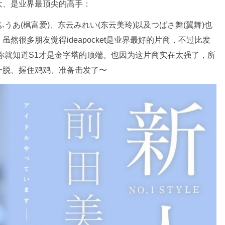
大、是业界最顶尖的高手：
うあ(枫富爱)、东云みれい(东云美玲)以及つばさ舞(翼舞)也
然很多朋友觉得ideapocket是业界最好的片商，不过比发
你就知道S1才是金字塔的顶端。也因为这片商实在太强了，所
一脱、握住鸡鸡、准备击发了〜