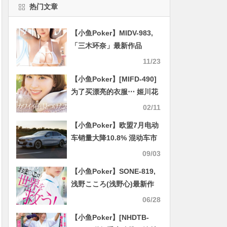
热门文章
【小鱼Poker】MIDV-983,
「三木环奈」最新作品
2024/12/17发布！
11/23
【小鱼Poker】[MIFD-490]
为了买漂亮的衣服⋯ 姬川花
音（姫川かのん）解禁大乱
02/11
交连续中出！
【小鱼Poker】欧盟7月电动
车销量大降10.8% 混动车市
场份额却大增
09/03
【小鱼Poker】SONE-819,
浅野こころ(浅野心)最新作
品2025/07/22发布！
06/28
【小鱼Poker】[NHDTB-