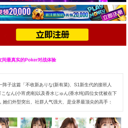
友间最真实的Poker对战体验
一阵子这篇「不收新ありな(新有菜)、S1新生代的接班人
こなん(小宵虎南)以及香水じゅん(香水纯)四位女优被在下
力，她们外型突出、社群人气强大、是业界最顶尖的高手：