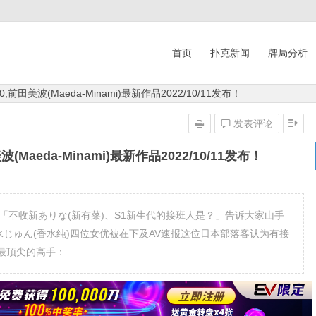
首页
扑克新闻
牌局分析
40,前田美波(Maeda-Minami)最新作品2022/10/11发布！
发表评论
波(Maeda-Minami)最新作品2022/10/11发布！
「不收新ありな(新有菜)、S1新生代的接班人是？」告诉大家山手
水じゅん(香水纯)四位女优被在下及AV速报这位日本部落客认为有接
最顶尖的高手：