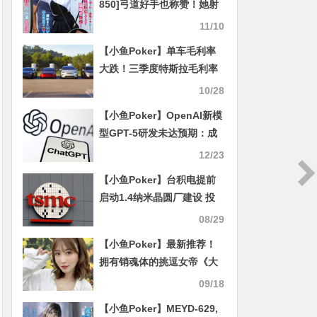
850]弓道好手也称赞！她射
得超专业的！
11/10
【小鱼Poker】单车毛利率
大跌！三季度特斯拉毛利率
首次超过保时捷
10/28
【小鱼Poker】OpenAI新模
型GPT-5研发未达预期：成
本高昂 效果欠佳
12/23
【小鱼Poker】台积电提前
启动1.4纳米晶圆厂建设 投
资上万亿新台币
08/29
【小鱼Poker】最新推荐！
拥有销魂体的挑逗女帝《大
槻响》最新作品介绍……
09/18
【小鱼Poker】MEYD-629,