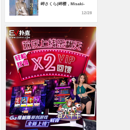
岬さくら(岬樱，Misaki-
Sakura)最新作品
12/28
2020/11/13发布！