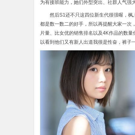
为有接班能力，她们外型突出、社群人气强
然后S1还不只这四位新生代很强喔，枫ふ
都是数一数二的好手，所以再提醒大家一次，虽
片量、比女优的销售排名以及4K作品的数量
以看到他们又有新人出道我很是性奋，裤子