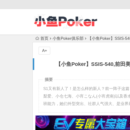
首页
小鱼Poker俱乐部
【小鱼Poker】SSIS-5
A+
【小鱼Poker】SSIS-540,前田美
摘要
S1又有新人了！是怎么样的新人？前一阵子这篇
梨爱、小仓七海、小宵こなん(小宵虎南)以及香
班能力，她们外型突出、社群人气强大、是业界