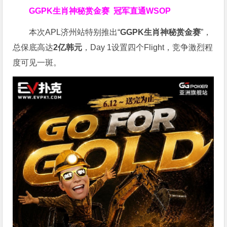
GGPK生肖神秘赏金赛
冠军直通WSOP
本次APL济州站特别推出“
GGPK
生肖神秘赏金赛
”，
总保底高达
2
亿韩元
，Day 1设置四个Flight，竞争激烈程
度可见一斑。