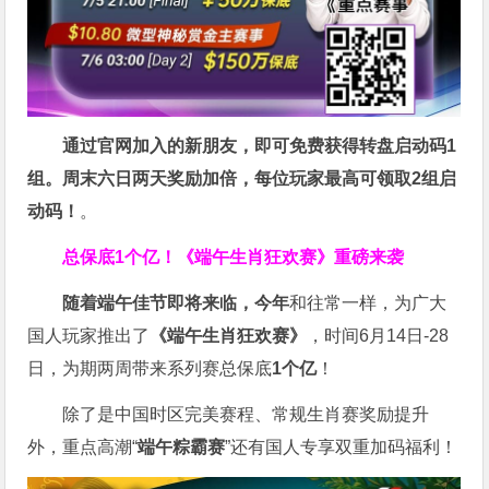
通过官网加入的新朋友，即可免费获得转盘启动码1
组。周末六日两天奖励加倍，每位玩家最高可领取2组启
动码！
。
总保底1个亿！
《端午生肖狂欢赛》重磅来袭
随着端午佳节即将来临，今年
和往常一样，为广大
国人玩家推出了
《端午生肖狂欢赛》
，时间6月14日-28
日，为期两周带来系列赛总保底
1
个亿
！
除了是中国时区完美赛程、常规生肖赛奖励提升
外，重点高潮“
端午粽霸赛
”还有国人专享双重加码福利！