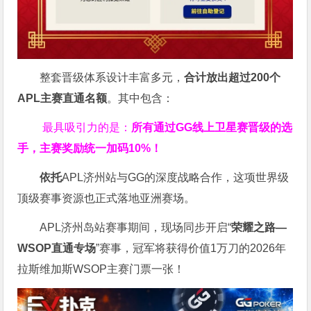
整套晋级体系设计丰富多元，
合计放出
超过200个
APL主赛直通名额
。其中包含：
最具吸引力的是：
所有通过
GG
线上卫星赛晋级的选
手，主赛奖励统一加码
10%
！
依托
APL济州站与GG的深度战略合作，这项世界级
顶级赛事资源也正式落地亚洲赛场。
APL济州岛站赛事期间，现场同步开启“
荣耀之路
—
WSOP
直通专场
”赛事，冠军将获得价值1万刀的2026年
拉斯维加斯WSOP主赛门票一张！