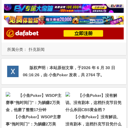
所属分类：
扑克新闻
版权声明：
本站原创文章，于2026 年 6 月 30 日
06:16:26
，由
小鱼Poker
发表，共 2764 字。
【小鱼Poker】WSOP主赛
【小鱼Poker】没有解说、
事“拖时间门”：为躺赚2万美
没有剧本，这档扑克节目凭什么