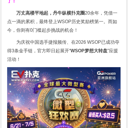
了！
万丈高楼平地起，丹牛纵横扑克圈
20余年，凭借一
点一滴的累积，最终登上WSOP历史奖励榜第一。而如
今，你则有0门槛起步挑战的机会！
为庆祝中国选手捷报频传、在2026 WSOP已成功夺
得3条金手链，官方即日起展开“
WSOP
梦想大转盘
”应援
活动！