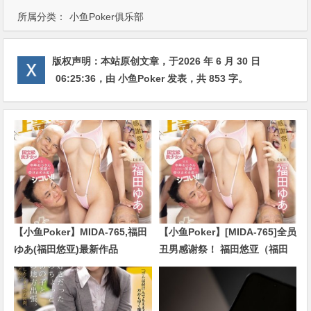
所属分类：
小鱼Poker俱乐部
版权声明：
本站原创文章，于2026 年 6 月 30 日
06:25:36
，由
小鱼Poker
发表，共 853 字。
【小鱼Poker】MIDA-765,福田
【小鱼Poker】[MIDA-765]全员
ゆあ(福田悠亚)最新作品
丑男感谢祭！ 福田悠亚（福田
2026/09/01发布！
ゆあ）解禁大乱交！