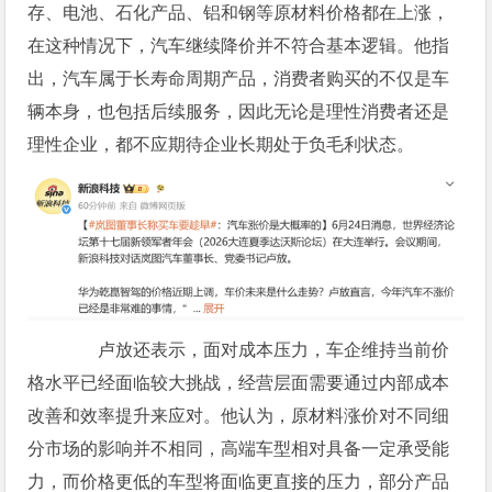
存、电池、石化产品、铝和钢等原材料价格都在上涨，
在这种情况下，汽车继续降价并不符合基本逻辑。他指
出，汽车属于长寿命周期产品，消费者购买的不仅是车
辆本身，也包括后续服务，因此无论是理性消费者还是
理性企业，都不应期待企业长期处于负毛利状态。
卢放还表示，面对成本压力，车企维持当前价
格水平已经面临较大挑战，经营层面需要通过内部成本
改善和效率提升来应对。他认为，原材料涨价对不同细
分市场的影响并不相同，高端车型相对具备一定承受能
力，而价格更低的车型将面临更直接的压力，部分产品