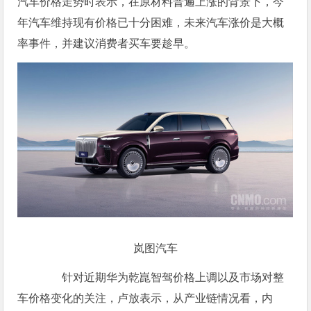
汽车价格走势时表示，在原材料普遍上涨的背景下，今
年汽车维持现有价格已十分困难，未来汽车涨价是大概
率事件，并建议消费者买车要趁早。
岚图汽车
针对近期华为乾崑智驾价格上调以及市场对整
车价格变化的关注，卢放表示，从产业链情况看，内