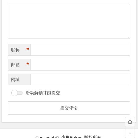
导
航
*
昵称
*
邮箱
网址
滑动解锁才能提交
Copyright ©
小鱼Poker
版权所有.