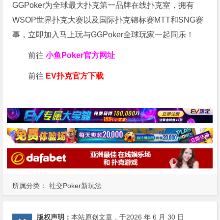
GGPoker为全球最大扑克第一品牌在线扑克室，拥有
WSOP世界扑克大赛以及国际扑克锦标赛MTT和SNG赛
事，立即加入马上玩与GGPoker全球玩家一起同乐！
前往
小鱼Poker官方网址
前往
EV扑克官方下载
所属分类：
社交Poker新玩法
版权声明：
本站原创文章，于2026 年 6 月 30 日