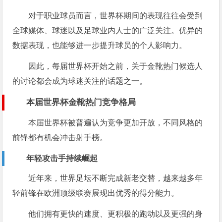
对于职业球员而言，世界杯期间的表现往往会受到
全球媒体、球迷以及足球业内人士的广泛关注。优异的
数据表现，也能够进一步提升球员的个人影响力。
因此，每届世界杯开始之前，关于金靴热门候选人
的讨论都会成为球迷关注的话题之一。
本届世界杯金靴热门竞争格局
本届世界杯被普遍认为竞争更加开放，不同风格的
前锋都有机会冲击射手榜。
年轻攻击手持续崛起
近年来，世界足坛不断完成新老交替，越来越多年
轻前锋在欧洲顶级联赛展现出优秀的得分能力。
他们拥有更快的速度、更积极的跑动以及更强的身