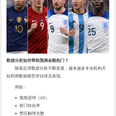
数据分析如何帮助预测金靴热门？
随着足球数据分析不断发展，越来越多专业机构开
始利用数据模型评估球员表现。
例如：
预期进球（xG）
射门转化率
禁区触球次数