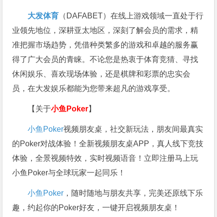
大发体育
（DAFABET）在线上游戏领域一直处于行
业领先地位，深耕亚太地区，深刻了解会员的需求，精
准把握市场趋势，凭借种类繁多的游戏和卓越的服务赢
得了广大会员的青睐。不论您是热衷于体育竞猜、寻找
休闲娱乐、喜欢现场体验，还是棋牌和彩票的忠实会
员，在大发娱乐都能为您带来超凡的游戏享受。
【关于
小鱼Poker
】
小鱼Poker
视频朋友桌，社交新玩法，朋友间最真实
的Poker对战体验！全新视频朋友桌APP，真人线下竞技
体验，全景视频特效，实时视频语音！立即注册马上玩
小鱼Poker与全球玩家一起同乐！
小鱼Poker
，随时随地与朋友共享，完美还原线下乐
趣，约起你的Poker好友，一键开启视频朋友桌！