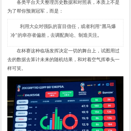
各类平台天天整理历史数据和对照表，本质上不是
为了帮你预测冠军，而是：
利用大众对强队的盲目信任，或者利用“黑马爆
冷”的幸存者偏差，去调配舆论、制造关注。
在杯赛这种临场发挥决定一切的舞台上，试图用过
去的数据去算计未来的随机结果，和对着空气挥拳头一
样可笑。