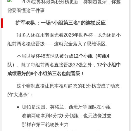
扩军48队：一场“小组第三名”的连锁反应
很多人还在用老眼光看2026年世界杯，以为还是小
组前两名稳稳晋级——这就完全落入了思维误区。
本届世界杯48支球队被分成
12个小组（每组4
队）
。除了每组前两名直接晋级32强之外，
12个小组中
成绩最好的8个小组第三名也能晋级！
这个赛制直接让原本相对静态的积分榜变成了动态
的“大逃杀”：
哪怕是法国、英格兰、西班牙等强队在小组
赛前两轮拿到4分或6分领跑，也无法像过去
那样在第三轮轮换主力