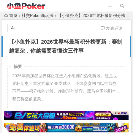
首页
社交Poker新玩法
【小鱼扑克】2026世界杯最新积分榜更新：赛制越复杂，你越需要看懂这三件事
A+
发表评论
【小鱼扑克】2026世界杯最新积分榜更新：赛制
越复杂，你越需要看懂这三件事
摘要
2026年美加墨世界杯正在进入小组赛白热化阶段。这是世
界杯历史上首次扩军至48支球队，小组赛赛制与以往截然
不同——积分榜的计算、净胜球的博弈、黑马突围的剧本，
都变得空前复杂。