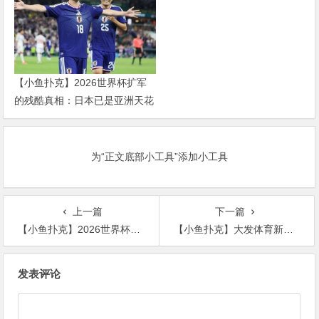
【小鱼扑克】2026世界杯扩军
的残酷真相：日本已是亚洲天花
板，国足的差距远不止几个名额
为“正文底部小工具”添加小工具
上一篇
下一篇
【小鱼扑克】2026世界杯最强锋线组合盘点：团队体系还是超级天才更能撕开现代防线？
【小鱼扑克】大发体育新用户首存红利：最高可以拿多少？
文
发表评论
章
导
航