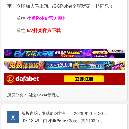
事，立即加入马上玩与GGPoker全球玩家一起同乐！
前往
小鱼Poker官方网址
前往
EV扑克官方下载
所属分类：
社交Poker新玩法
版权声明：
本站原创文章，于2026 年 6 月 30 日
06:18:49
，由
小鱼Poker
发表，共 2103 字。