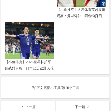
【小鱼扑克】大发体育英超夏窗
观察：曼城缝补、阿森纳拼图、
红军重建、曼联破局——新赛季
乱战才刚开始
【小鱼扑克】2026世界杯扩军
的残酷真相：日本已是亚洲天花
板，国足的差距远不止几个名额
为“正文底部小工具”添加小工具
上一篇
下一篇