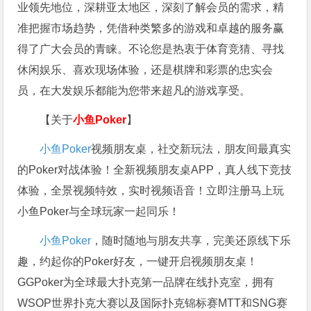
业领先地位，深耕亚太地区，深刻了解会员的需求，精
准把握市场趋势，凭借种类繁多的游戏和卓越的服务赢
得了广大会员的青睐。不论您是热衷于体育竞猜、寻找
休闲娱乐、喜欢现场体验，还是棋牌和彩票的忠实会
员，在大发娱乐都能为您带来超凡的游戏享受。
【关于
小鱼Poker
】
小鱼Poker
视频朋友桌，社交新玩法，朋友间最真实
的Poker对战体验！全新视频朋友桌APP，真人线下竞技
体验，全景视频特效，实时视频语音！立即注册马上玩
小鱼Poker与全球玩家一起同乐！
小鱼Poker
，随时随地与朋友共享，完美还原线下乐
趣，约起你的Poker好友，一键开启视频朋友桌！
GGPoker为全球最大扑克第一品牌在线扑克室，拥有
WSOP世界扑克大赛以及国际扑克锦标赛MTT和SNG赛