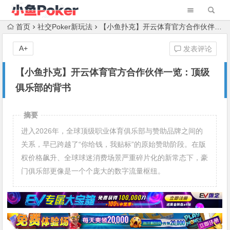
首页
社交Poker新玩法
【小鱼扑克】开云体育官方合作伙伴一览：顶级俱乐部的背书
A+
发表评论
【小鱼扑克】开云体育官方合作伙伴一览：顶级
俱乐部的背书
摘要
进入2026年，全球顶级职业体育俱乐部与赞助品牌之间的
关系，早已跨越了“你给钱，我贴标”的原始赞助阶段。在版
权价格飙升、全球球迷消费场景严重碎片化的新常态下，豪
门俱乐部更像是一个个庞大的数字流量枢纽。