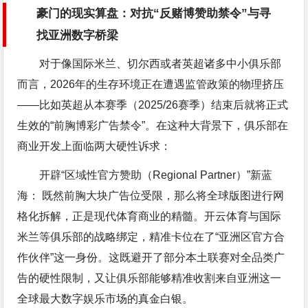
豪门的现实算盘：对抗“反赌博赞助禁令”与寻
找亚洲数字桥梁
对于像国际米兰、切尔西或者英超诸多中小俱乐部
而言，2026年的生存环境正在遭遇监管政策的物理挤压
——比如英超从本赛季（2025/26赛季）结束后就将正式
生效的“前胸博彩广告禁令”。在这种大背景下，俱乐部在
商业开发上面临两大硬性诉求：
开辟“区域性官方赞助（Regional Partner）”新蓝
海： 既然前胸大块广告位受限，那么将全球版图进行网
格化拆解，正是现代体育商业的精髓。开云体育与国际
米兰等俱乐部的战略绑定，精准卡位在了“亚洲区官方合
作伙伴”这一身份。这既避开了部分本土联赛对全品类广
告的硬性限制，又让俱乐部能够精准收割来自亚洲这一
全球最大数字娱乐市场的真金白银。