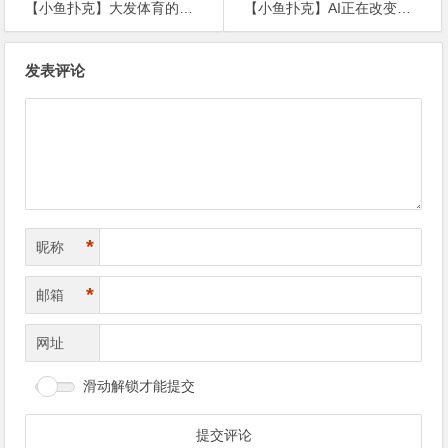
【小鱼扑克】大发体育的服务器稳定性解析：面对亿级流量的挑战
【小鱼扑克】AI正在改变彩票行业，但改变的并不是中奖概率
文
发表评论
章
导
航
*
昵称
*
邮箱
网址
滑动解锁才能提交