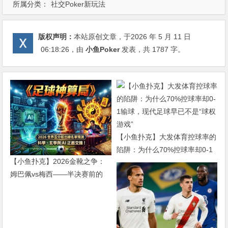
所属分类：
社交Poker新玩法
版权声明：
本站原创文章，于2026 年 5 月 11 日
06:18:26
，由
小鱼Poker
发表，共 1787 字。
【小鱼扑克】大发体育控球率的
陷阱：为什么70%控球率却0-1
【小鱼扑克】2026金靴之争：
输球，现代足球早已不是“球权
姆巴佩vs梅西——半决赛前的
游戏”
“双雄会”，这可能是世界杯史上
最难猜的金靴归属