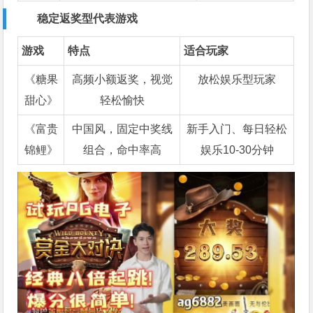
稳定返奖型代表游戏
游戏
特点
适合玩家
《糖果
高频小额返奖，视觉
放松娱乐型玩家
甜心》
轻松愉快
《富贵
中国风，固定中奖线
新手入门、每日轻松
锦鲤》
组合，命中率高
娱乐10-30分钟