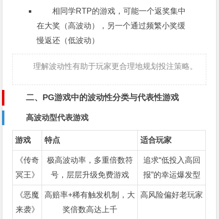
相同学RTP的游戏，可能一个返奖集中
在大奖（高波动），另一个通过频繁小奖缓
慢返还（低波动）
理解波动性有助于玩家更合理地规划投注策略。
二、PG游戏中的波动性分类与代表性游戏
高波动型代表游戏
游戏
特点
适合玩家
《传奇
极高波动率，多重倍数符
追求“低投入高回
冥王》
号，层层升级免费游戏
报”的幸运爆发型
《恶魔
高赔率+稀有触发机制，大
高风险偏好老玩家
来袭》
奖倍数高达上千