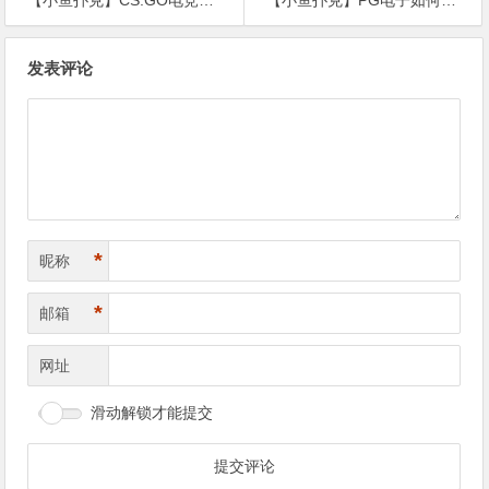
【小鱼扑克】CS:GO电竞投注入门：赛事结构、队伍分析与投注组合
【小鱼扑克】PG电子如何重新定义电子游戏？从“动画级”画质到沉浸式体验
文
发表评论
章
导
航
*
昵称
*
邮箱
网址
滑动解锁才能提交