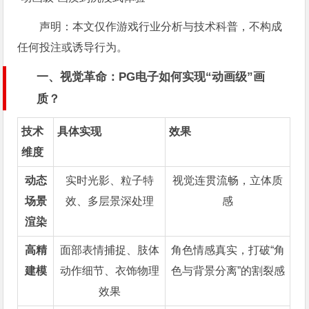
声明
：本文仅作游戏行业分析与技术科普，不构成
任何投注或诱导行为。
一、视觉革命：PG电子如何实现“动画级”画
质？
技术
具体实现
效果
维度
动态
实时光影、粒子特
视觉连贯流畅，立体质
场景
效、多层景深处理
感
渲染
高精
面部表情捕捉、肢体
角色情感真实，打破“角
建模
动作细节、衣饰物理
色与背景分离”的割裂感
效果