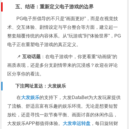
五、结语：重新定义电子游戏的边界
PG电子所倡导的不只是“画面更好”，而是在视觉技
术、交互体验、剧情设定与平台整合等方面，建立起一
整套颠覆传统的内容体系。从“玩游戏”到“体验世界”，PG
电子正在重塑电子游戏的真正定义。
📌
互动话题
：在电子游戏中，你更看重“动画级”的
画质表现，还是多分支剧情带来的沉浸感？欢迎在评论
区分享你的看法。
下注网址直达：
大发娱乐
在
大发娱乐
的支持下，大发DafaBet为大发玩家提供
了流畅、舒适且富有乐趣的娱乐环境。无论是想要短暂
放松，还是寻找一款节奏平衡、画面讨喜的休闲作品，
大发娱乐APP都值得体验。
大发幸运转盘
，每日旋转财