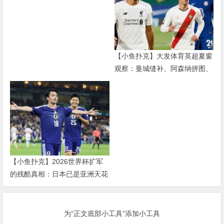
“双雄会”，这可能是世界杯史上
最难猜的金靴归属
【小鱼扑克】大发体育英超夏窗
观察：曼城缝补、阿森纳拼图、
红军重建、曼联破局——新赛季
乱战才刚开始
【小鱼扑克】2026世界杯扩军
的残酷真相：日本已是亚洲天花
板，国足的差距远不止几个名额
为“正文底部小工具”添加小工具