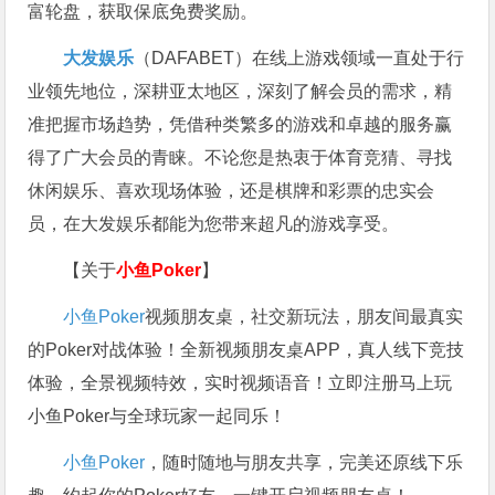
富轮盘，获取保底免费奖励。
大发娱乐
（DAFABET）在线上游戏领域一直处于行
业领先地位，深耕亚太地区，深刻了解会员的需求，精
准把握市场趋势，凭借种类繁多的游戏和卓越的服务赢
得了广大会员的青睐。不论您是热衷于体育竞猜、寻找
休闲娱乐、喜欢现场体验，还是棋牌和彩票的忠实会
员，在大发娱乐都能为您带来超凡的游戏享受。
【关于
小鱼Poker
】
小鱼Poker
视频朋友桌，社交新玩法，朋友间最真实
的Poker对战体验！全新视频朋友桌APP，真人线下竞技
体验，全景视频特效，实时视频语音！立即注册马上玩
小鱼Poker与全球玩家一起同乐！
小鱼Poker
，随时随地与朋友共享，完美还原线下乐