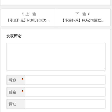
上一篇
下一篇
【小鱼扑克】PG电子大奖机制揭秘：高波动VS稳定返奖，你选哪一种？
【小鱼扑克】PG公司爆款之路：从《麻将胡了》到《宝石传奇》的跨越式发展
文
发表评论
章
导
航
*
昵称
*
邮箱
网址