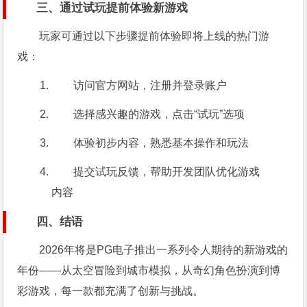
三、通过试玩提前体验新游戏
玩家可通过以下步骤提前体验即将上线的热门游
戏：
访问官方网站，注册并登录账户
选择感兴趣的游戏，点击“试玩”选项
体验初步内容，熟悉基本操作和玩法
提交试玩反馈，帮助开发团队优化游戏
内容
四、结语
2026年将是PG电子推出一系列令人期待的新游戏的
年份——从太空冒险到城市模拟，从奇幻角色扮演到博
彩游戏，每一款都充满了创新与挑战。