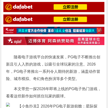
随着电子游戏平台的快速发展，PG电子不断推出创
新且引人入胜的游戏，以吸引全球玩家的注意。2026
年，PG电子将推出一系列令人期待的新游，涵盖动作冒
险、城市模拟、奇幻角色扮演等多个类型。
本文带您一探2026年即将上线的PG电子热门游戏，
看看这些新作如何抓住玩家的眼球。