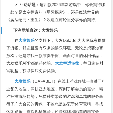
📌
互动话题
：这四款2026年新游戏中，你最期待哪
一款？是太空探索的《星际探索》，还是魔法世界的
《魔法纪元：重生》？欢迎在评论区分享你的期待。
下注网址直达：
大发娱乐
在
大发娱乐
的支持下，大发DafaBet为大发玩家提供
了流畅、舒适且富有乐趣的娱乐环境。无论是想要短暂
放松，还是寻找一款节奏平衡、画面讨喜的休闲作品，
大发娱乐APP都值得体验。
大发幸运转盘
，每日旋转财
富轮盘，获取保底免费奖励。
大发娱乐
（DAFABET）在线上游戏领域一直处于行
业领先地位，深耕亚太地区，深刻了解会员的需求，精
准把握市场趋势，凭借种类繁多的游戏和卓越的服务赢
得了广大会员的青睐。不论您是热衷于体育竞猜、寻找
休闲娱乐、喜欢现场体验，还是棋牌和彩票的忠实会