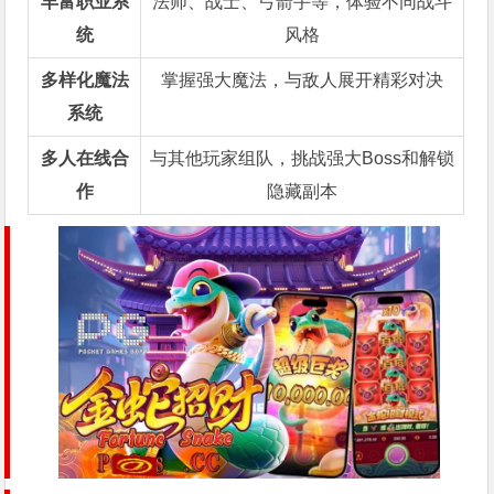
丰富职业系
法师、战士、弓箭手等，体验不同战斗
统
风格
多样化魔法
掌握强大魔法，与敌人展开精彩对决
系统
多人在线合
与其他玩家组队，挑战强大Boss和解锁
作
隐藏副本