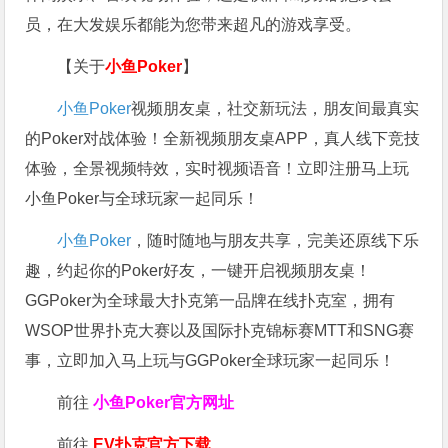
员，在大发娱乐都能为您带来超凡的游戏享受。
【关于
小鱼Poker
】
小鱼Poker
视频朋友桌，社交新玩法，朋友间最真实
的Poker对战体验！全新视频朋友桌APP，真人线下竞技
体验，全景视频特效，实时视频语音！立即注册马上玩
小鱼Poker与全球玩家一起同乐！
小鱼Poker
，随时随地与朋友共享，完美还原线下乐
趣，约起你的Poker好友，一键开启视频朋友桌！
GGPoker为全球最大扑克第一品牌在线扑克室，拥有
WSOP世界扑克大赛以及国际扑克锦标赛MTT和SNG赛
事，立即加入马上玩与GGPoker全球玩家一起同乐！
前往
小鱼Poker官方网址
前往
EV扑克官方下载