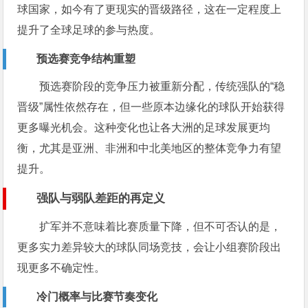
球国家，如今有了更现实的晋级路径，这在一定程度上
提升了全球足球的参与热度。
预选赛竞争结构重塑
预选赛阶段的竞争压力被重新分配，传统强队的“稳
晋级”属性依然存在，但一些原本边缘化的球队开始获得
更多曝光机会。这种变化也让各大洲的足球发展更均
衡，尤其是亚洲、非洲和中北美地区的整体竞争力有望
提升。
强队与弱队差距的再定义
扩军并不意味着比赛质量下降，但不可否认的是，
更多实力差异较大的球队同场竞技，会让小组赛阶段出
现更多不确定性。
冷门概率与比赛节奏变化