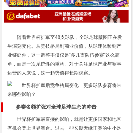
随着世界杯扩军至48支球队，全球足球版图正在发
生深刻变化。从竞技格局到商业价值，从球迷体验到产
业链延伸，这一调整不仅仅是“多几支队伍参赛”这么简
单，而是一次系统性的重构。对于关注足球产业与赛事
运营的人来说，这一趋势值得长期观察。
参赛名额扩张对全球足球生态的冲击
世界杯扩军最直接的影响，就是让更多国家和地区
有机会登上世界舞台。过去一些长期无缘正赛的中小足