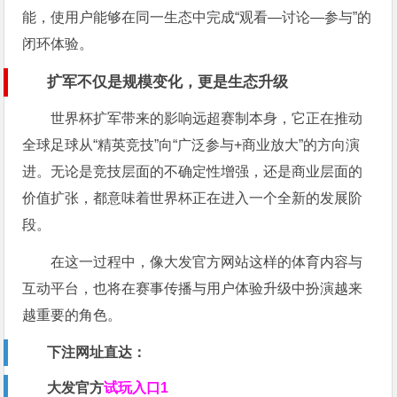
能，使用户能够在同一生态中完成“观看—讨论—参与”的
闭环体验。
扩军不仅是规模变化，更是生态升级
世界杯扩军带来的影响远超赛制本身，它正在推动
全球足球从“精英竞技”向“广泛参与+商业放大”的方向演
进。无论是竞技层面的不确定性增强，还是商业层面的
价值扩张，都意味着世界杯正在进入一个全新的发展阶
段。
在这一过程中，像大发官方网站这样的体育内容与
互动平台，也将在赛事传播与用户体验升级中扮演越来
越重要的角色。
下注网址直达：
大发官方
试玩入口1