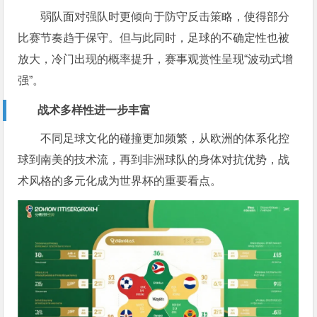
弱队面对强队时更倾向于防守反击策略，使得部分
比赛节奏趋于保守。但与此同时，足球的不确定性也被
放大，冷门出现的概率提升，赛事观赏性呈现“波动式增
强”。
战术多样性进一步丰富
不同足球文化的碰撞更加频繁，从欧洲的体系化控
球到南美的技术流，再到非洲球队的身体对抗优势，战
术风格的多元化成为世界杯的重要看点。