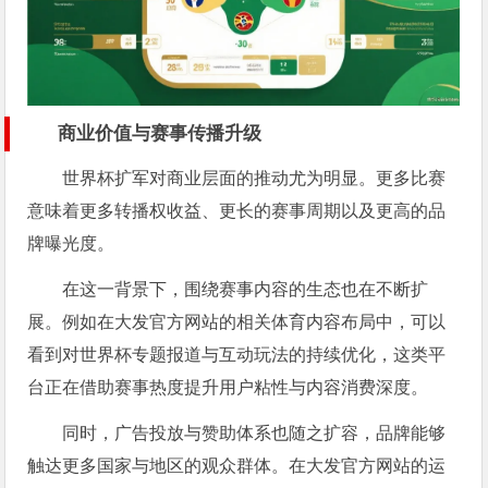
商业价值与赛事传播升级
世界杯扩军对商业层面的推动尤为明显。更多比赛
意味着更多转播权收益、更长的赛事周期以及更高的品
牌曝光度。
在这一背景下，围绕赛事内容的生态也在不断扩
展。例如在大发官方网站的相关体育内容布局中，可以
看到对世界杯专题报道与互动玩法的持续优化，这类平
台正在借助赛事热度提升用户粘性与内容消费深度。
同时，广告投放与赞助体系也随之扩容，品牌能够
触达更多国家与地区的观众群体。在大发官方网站的运