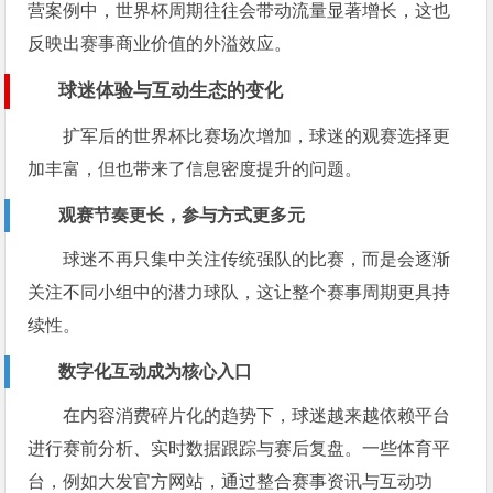
营案例中，世界杯周期往往会带动流量显著增长，这也
反映出赛事商业价值的外溢效应。
球迷体验与互动生态的变化
扩军后的世界杯比赛场次增加，球迷的观赛选择更
加丰富，但也带来了信息密度提升的问题。
观赛节奏更长，参与方式更多元
球迷不再只集中关注传统强队的比赛，而是会逐渐
关注不同小组中的潜力球队，这让整个赛事周期更具持
续性。
数字化互动成为核心入口
在内容消费碎片化的趋势下，球迷越来越依赖平台
进行赛前分析、实时数据跟踪与赛后复盘。一些体育平
台，例如大发官方网站，通过整合赛事资讯与互动功