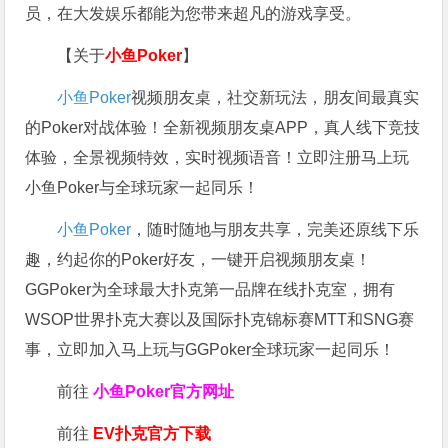
员，在大发娱乐都能为您带来超凡的游戏享受。
【关于
小鱼Poker
】
小鱼Poker
视频朋友桌，社交新玩法，朋友间最真实
的Poker对战体验！全新视频朋友桌APP，真人线下竞技
体验，全景视频特效，实时视频语音！立即注册马上玩
小鱼Poker与全球玩家一起同乐！
小鱼Poker
，随时随地与朋友共享，完美还原线下乐
趣，约起你的Poker好友，一键开启视频朋友桌！
GGPoker为全球最大扑克第一品牌在线扑克室，拥有
WSOP世界扑克大赛以及国际扑克锦标赛MTT和SNG赛
事，立即加入马上玩与GGPoker全球玩家一起同乐！
前往
小鱼Poker官方网址
前往
EV扑克官方下载