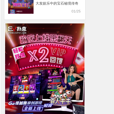
大发娱乐中的宝石秘境传奇
之作
01/25