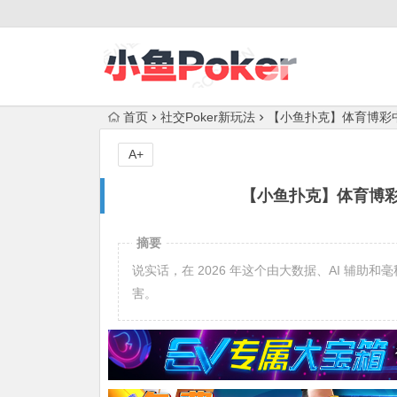
首页
社交Poker新玩法
【小鱼扑克】体育博彩
A+
【小鱼扑克】体育博彩
摘要
说实话，在 2026 年这个由大数据、AI 辅助
害。