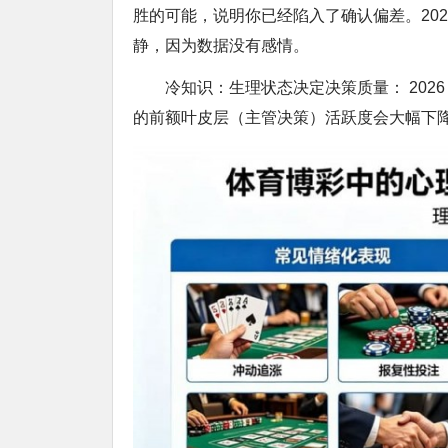
胜的可能，说明你已经陷入了确认偏差。202
静，因为数据没有感情。
冷知识：生理状态决定决策质量： 202
的前额叶皮层（主管决策）活跃度会大幅下降。