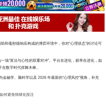
I 辅助和毫秒级响应构成的博弈环境中，你对“心理状态”的讨论可
一场“算法与心性的双重对冲”。平台在进化，赔率在进化，如
异于在数字时代挥舞木棒。
为金融学、脑科学以及 2026 年最新的“心理风控”视角，补充