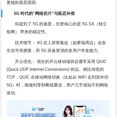
更稳的底层原因。
5G 时代的“网络切片”与延迟补偿
你提到了 5G 的速度，但更核心的是 5G SA（独立
组网） 带来的稳定性。
技术细节： 4G 在人群密集处（如赛场周边）会发
生信号塔拥塞，而 5G 具备更强的多用户并发能力。
开云优化： 现在的开云移动端协议通常采用 QUIC
(Quick UDP Internet Connections) 协议。相比传统的
TCP，QUIC 在移动网络切换（比如从 WiFi 走到室外切
5G）时，能做到零秒断线重连，用户几乎感知不到网络
波动。