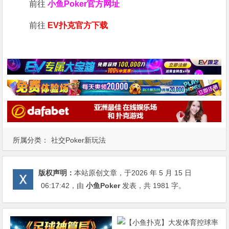
前往
小鱼Poker官方网址
前往
EV扑克官方下载
所属分类：
社交Poker新玩法
版权声明：
本站原创文章，于2026 年 5 月 15 日
06:17:42
，由
小鱼Poker
发表，共 1981 字。