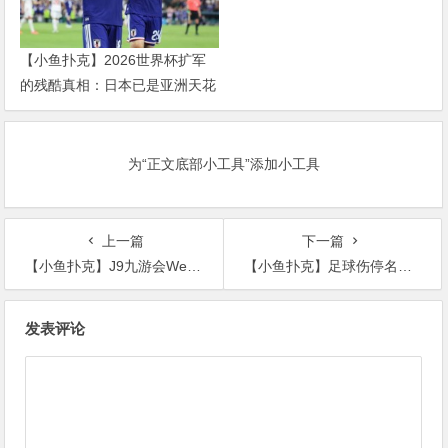
【小鱼扑克】2026世界杯扩军
的残酷真相：日本已是亚洲天花
板，国足的差距远不止几个名额
为“正文底部小工具”添加小工具
上一篇
下一篇
【小鱼扑克】J9九游会Web3.0与AI融合生态：去中心化投注厅与智能决策系统解析
【小鱼扑克】足球伤停名单对比赛结果的影响到底有多大？
文
发表评论
章
导
航