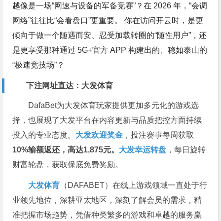
越像是一场“网速与设备的军备竞赛”？在 2026 年，“会调
网络”往往比“会看盘口”更重要。 你在访问开云时，是更
倾向于做一个随遇而安、忍受加载转圈的“随性用户”，还
是更享受那种通过 5G+官方 APP 构建出的、稳如泰山的
“极速竞技场”？
下注网址直达：
大发体育
DafaBet
为大发体育玩家提供更加多元化的游戏选
择，也展现了大发平台在内容更新与品质把控方面持续
投入的专业态度。
大发欢迎奖金
，投注赛事每周获取
10%输额返还，高达1,875元。
大发幸运转盘
，每日旋转
财富轮盘，获取保底免费奖励。
大发体育
（DAFABET）在线上游戏领域一直处于行
业领先地位，深耕亚太地区，深刻了解会员的需求，精
准把握市场趋势，凭借种类繁多的游戏和卓越的服务赢