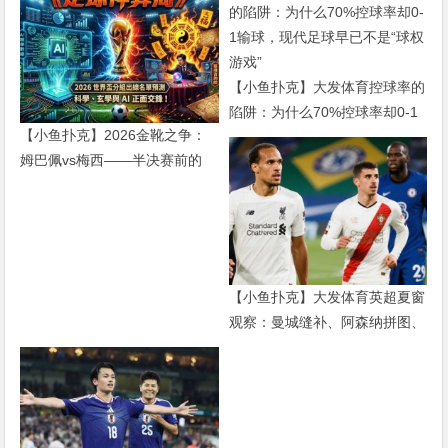
【小鱼扑克】大发体育控球率的
陷阱：为什么70%控球率却0-1
【小鱼扑克】2026金靴之争：
输球，现代足球早已不是“球权
姆巴佩vs梅西——半决赛前的
游戏”
“双雄会”，这可能是世界杯史上
最难猜的金靴归属
【小鱼扑克】大发体育英超夏窗
观察：曼城缝补、阿森纳拼图、
红军重建、曼联破局——新赛季
乱战才刚开始