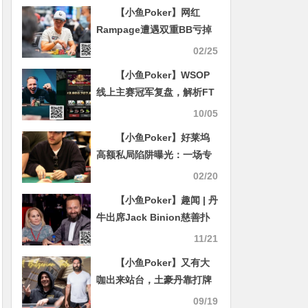
【小鱼Poker】网红
Rampage遭遇双重BB亏掉
六位数，心寒离开不愿再战
02/25
【小鱼Poker】WSOP
线上主赛冠军复盘，解析FT
前的口袋4关键手牌！
10/05
【小鱼Poker】好莱坞
高额私局陷阱曝光：一场专
宰美国精英的肮脏游戏
02/20
【小鱼Poker】趣闻 | 丹
牛出席Jack Binion慈善扑
克活动并进入决赛桌
11/21
【小鱼Poker】又有大
咖出来站台，土豪丹靠打牌
赚了数千万刀难道是真的
09/19