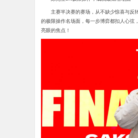
主赛半决赛的赛场，从不缺少惊喜与反转！
的极限操作名场面，每一步博弈都扣人心弦
亮眼的焦点！