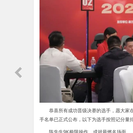
恭喜所有成功晋级决赛的选手，愿大家在
手名单已正式公布，以下为选手按照记分量
陈先生9K极限操作，成就最燃名场面