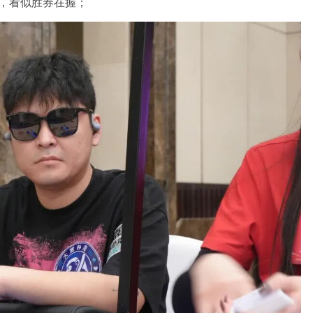
左右，看似胜券在握；