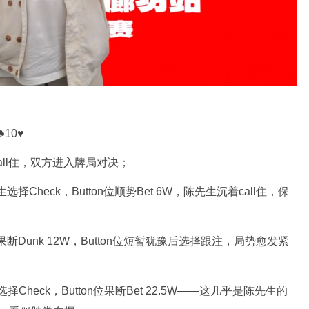
10♥️
断call住，双方进入牌局对决；
先生选择Check，Button位顺势Bet 6W，陈先生沉着call住，保
断Dunk 12W，Button位短暂犹豫后选择跟注，局势愈发紧
heck，Button位果断Bet 22.5W——这几乎是陈先生的