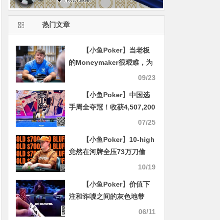
热门文章
【小鱼Poker】当老板
的Moneymaker很艰难，为
避免刑事指控被迫关闭扑克
09/23
室
【小鱼Poker】中国选
手周全夺冠！收获4,507,200
奖金！
07/25
【小鱼Poker】10-high
竟然在河牌全压73万刀偷
鸡！你猜顺子顶住没？
10/19
【小鱼Poker】价值下
注和诈唬之间的灰色地带
06/11