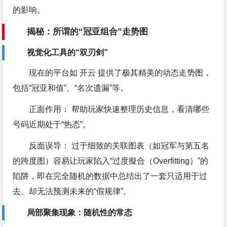
的影响。
揭秘：所谓的“冠亚组合”走势图
视觉化工具的“双刃剑”
现在的平台如 开云 提供了极其精美的动态走势图，
包括“冠亚和值”、“名次遗漏”等。
正面作用： 帮助玩家快速整理历史信息，看清哪些
号码近期处于“热态”。
反面误导： 过于细致的关联图表（如冠军与第五名
的跨度图）容易让玩家陷入“过度擬合（Overfitting）”的
陷阱，即在完全随机的数据中总结出了一套只适用于过
去、却无法预测未来的“假规律”。
局部聚集现象：随机性的常态