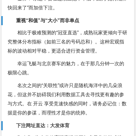
快回来了”而加倍下注。
重视“和值”与“大小”而非单点
相比于极难预测的“冠亚直选”，成熟玩家更倾向于研
究整体分布指标（如前三名的号码总和）。这种宏观指
标的波动相对平稳，更适合进行资金管理。
幸运飞艇与北京赛车的魅力，在于那几分钟一次的
极限心跳。
名次之间的“关联性”或许只是随机海洋中的几朵浪
花，但这并不妨碍我们利用数据工具去寻找更有趣的参
与方式。在 开云 享受竞速快感的同时，请务必记住：数
据是你的参谋，而理性才是你的统帅。
下注网址直达：
大发体育