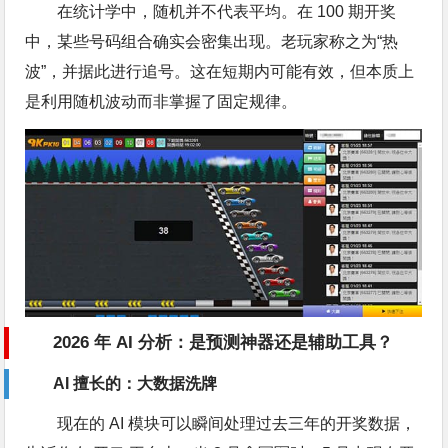
在统计学中，随机并不代表平均。在 100 期开奖
中，某些号码组合确实会密集出现。老玩家称之为“热
波”，并据此进行追号。这在短期内可能有效，但本质上
是利用随机波动而非掌握了固定规律。
2026 年 AI 分析：是预测神器还是辅助工具？
AI 擅长的：大数据洗牌
现在的 AI 模块可以瞬间处理过去三年的开奖数据，