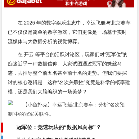
在 2026 年的数字娱乐生态中，幸运飞艇与北京赛车
已不仅仅是简单的数字游戏，它们更像是一场基于实时
流媒体与大数据分析的视觉博弈。
在 开云 等平台的活跃讨论区，玩家们对“冠军位”的
痴迷近乎一种数据信仰。大家试图通过冠军的蛛丝马
迹，去推导整个前五名甚至前十名的走势。但我们要探
讨的核心逻辑是：这种“名次关联性”究竟是科学的概率建
模，还是我们大脑编织的一场美梦？
冠军位：竞速玩法的“数据风向标”？