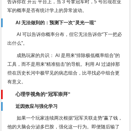
告诉你在 开云 平台上，当 3 号拿冠军时，5 号出现在亚
军的概率是否有统计学上的异常波动。
AI 无法做到的：预测下一次“灵光一现”
AI 可以告诉你概率分布，但它无法告诉你“下一把必
出什么”。
成熟玩家的共识： AI 是用来“排除极低概率组合”的
工具，而不是用来“精准狙击”的导航。利用 AI 过滤掉那
些在历史长河中极罕见的病态组合，比寻找必中组合更
有意义。
心理学视角的“冠军崇拜”
近因效应与强化学习
如果一个玩家连续两次根据“冠军关联走势”赢了钱，
他的大脑会分泌多巴胺，强化这一行为。即便随后输了