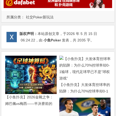
所属分类：
社交Poker新玩法
版权声明：
本站原创文章，于2026 年 5 月 15 日
06:24:22
，由
小鱼Poker
发表，共 2035 字。
【小鱼扑克】大发体育控球率的
陷阱：为什么70%控球率却0-1
【小鱼扑克】2026金靴之争：
输球，现代足球早已不是“球权
姆巴佩vs梅西——半决赛前的
游戏”
“双雄会”，这可能是世界杯史上