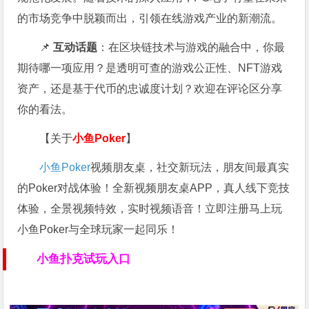
的市场竞争中脱颖而出，引领在线游戏产业的新潮流。
📌
互动话题
：在区块链技术与游戏的融合中，你最
期待哪一项应用？是透明可查的游戏公正性、NFT游戏
资产，还是基于代币的忠诚度计划？欢迎在评论区分享
你的看法。
【关于
小鱼Poker
】
小鱼Poker
视频朋友桌，社交新玩法，朋友间最真实
的Poker对战体验！全新视频朋友桌APP，真人线下竞技
体验，全景视频特效，实时视频语音！立即注册马上玩
小鱼Poker与全球玩家一起同乐！
小鱼扑克试玩入口