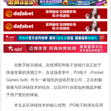
在数字娱乐领域，在线博彩和电子游戏行业正处于
快速发展的浪潮之中。在这场变革中，PG电子（Pocket
Games Soft）作为一家领先的游戏开发公司，正在积极
探索与区块链技术的结合，以应对行业面临的挑战并赋
予用户更好的体验。
本文从区块链技术的核心优势、PG电子的潜在应用