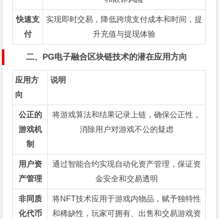
快速支
实现即时交易，降低跨境支付成本和时间，提
付
升充值与提现体验
二、PG电子融合区块链技术的潜在应用方向
应用方
说明
向
公正的
将游戏算法和结果记录上链，确保公正性，
游戏机
消除用户对游戏不公的疑虑
制
用户资
通过智能合约实现自动化资产管理，保证资
产管理
金安全和交易透明
非同质
将NFT技术应用于游戏内物品，赋予独特性
化代币
和稀缺性，玩家可拥有、出售和交易游戏资