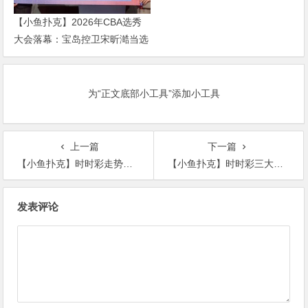
【小鱼扑克】2026年CBA选秀
大会落幕：宝岛控卫宋昕澔当选
状元，18人中选创历史新低
为“正文底部小工具”添加小工具
上一篇
下一篇
【小鱼扑克】时时彩走势回顾与前瞻：数据分析如何优化投注策略？
【小鱼扑克】时时彩三大玩法对比：单选、组选与龙虎斗，哪种更适合你？
文
发表评论
章
导
航