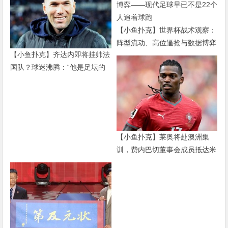
【小鱼扑克】世界杯战术观察：
阵型流动、高位逼抢与数据博弈
【小鱼扑克】齐达内即将挂帅法
——现代足球早已不是22个人追
国队？球迷沸腾：“他是足坛的
着球跑
迈克尔·杰克逊”
【小鱼扑克】莱奥将赴澳洲集
训，费内巴切董事会成员抵达米
兰谈判