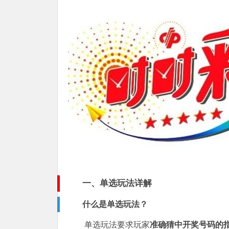
一、单选玩法详解
什么是单选玩法？
单选玩法要求玩家
准确猜中开奖号码的