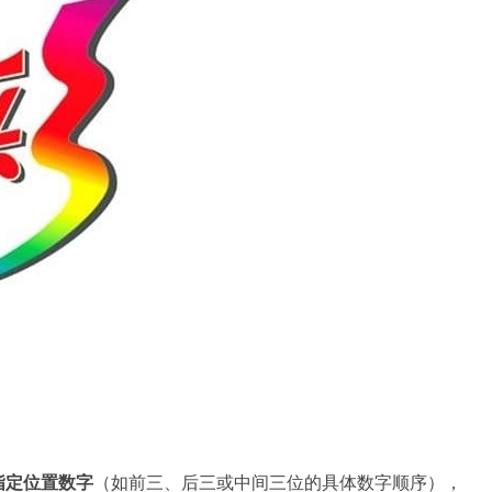
指定位置数字
（如前三、后三或中间三位的具体数字顺序），