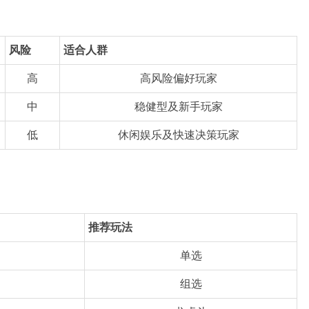
风险
适合人群
高
高风险偏好玩家
中
稳健型及新手玩家
低
休闲娱乐及快速决策玩家
推荐玩法
单选
组选