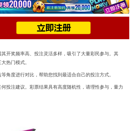
因其开奖频率高、投注灵活多样，吸引了大量彩民参与。其
三大热门模式。
益等角度进行对比，帮助您找到最适合自己的投注方式。
任何投注建议。彩票结果具有高度随机性，请理性参与，量力