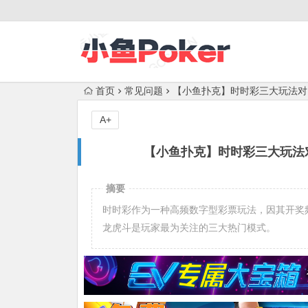
首页
常见问题
【小鱼扑克】时时彩三大玩法对
A+
【小鱼扑克】时时彩三大玩法
摘要
时时彩作为一种高频数字型彩票玩法，因其开奖
龙虎斗是玩家最为关注的三大热门模式。