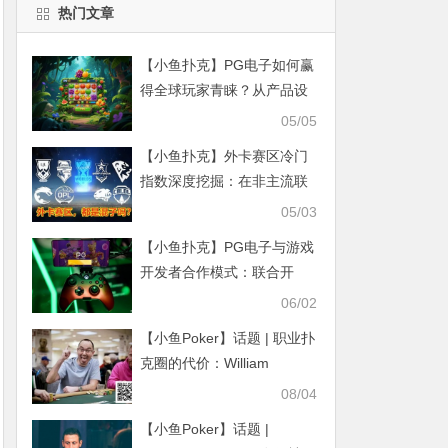
热门文章
【小鱼扑克】PG电子如何赢
得全球玩家青睐？从产品设
计到本地化运营的多维解析
05/05
【小鱼扑克】外卡赛区冷门
指数深度挖掘：在非主流联
赛中寻找被赔率精算师忽略
05/03
的黑马
【小鱼扑克】PG电子与游戏
开发者合作模式：联合开
发、技术授权与孵化支持
06/02
【小鱼Poker】话题 | 职业扑
克圈的代价：William
Kassouf的WSOP天价罚单解
08/04
析
【小鱼Poker】话题 |