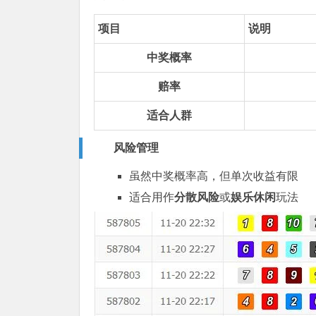
项目
说明
中奖概率
赔率
适合人群
风险管理
虽然中奖概率高，但单次收益有限
适合用作
分散风险
或
娱乐休闲
玩法