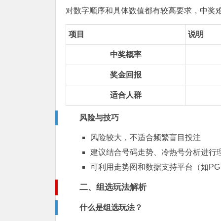
对数字顺序和具体数值都有较高要求，中奖
项目
说明
中奖概率
奖金回报
适合人群
风险与技巧
风险较大，不适合频繁盲目投注
建议结合号码走势、冷热号分析进行
可利用走势图和数据支持平台（如P
二、组选玩法解析
什么是组选玩法？