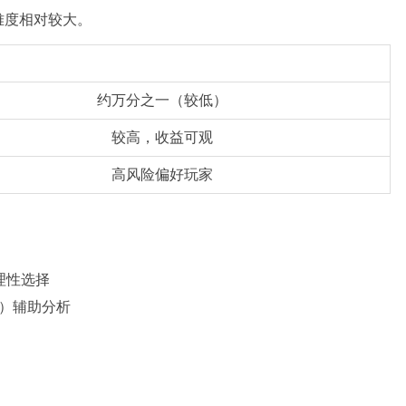
难度相对较大。
约万分之一（较低）
较高，收益可观
高风险偏好玩家
理性选择
G）辅助分析