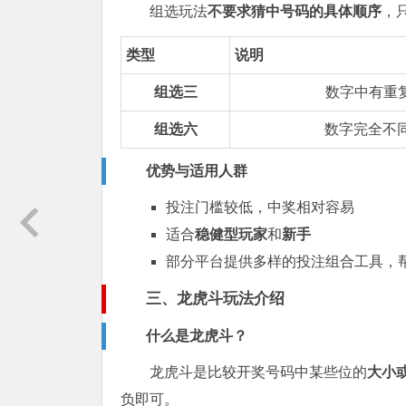
组选玩法
不要求猜中号码的具体顺序
，
类型
说明
组选三
数字中有重复
组选六
数字完全不同
优势与适用人群
投注门槛较低，中奖相对容易
适合
稳健型玩家
和
新手
部分平台提供多样的投注组合工具，
三、龙虎斗玩法介绍
什么是龙虎斗？
龙虎斗是比较开奖号码中某些位的
大小
负即可。