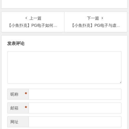
上一篇
下一篇
【小鱼扑克】PG电子如何改变在线游戏行业：创新设计、技术应用与用户体验
【小鱼扑克】PG电子与虚拟现实技术：沉浸式体验、社交互动与电竞革新
文
发表评论
章
导
航
*
昵称
*
邮箱
网址