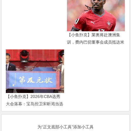
迈克尔·杰克逊”
【小鱼扑克】莱奥将赴澳洲集
训，费内巴切董事会成员抵达米
兰谈判
【小鱼扑克】2026年CBA选秀
大会落幕：宝岛控卫宋昕澔当选
状元，18人中选创历史新低
为“正文底部小工具”添加小工具