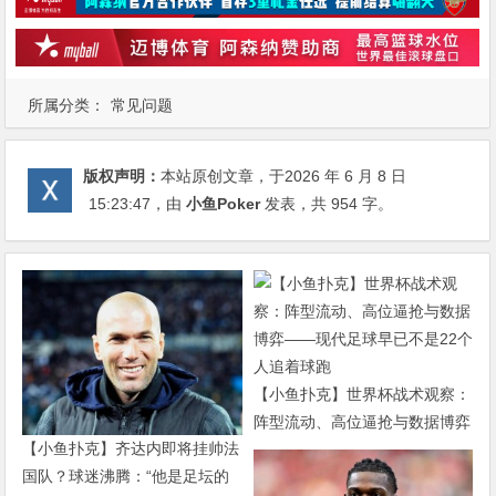
所属分类：
常见问题
版权声明：
本站原创文章，于2026 年 6 月 8 日
15:23:47
，由
小鱼Poker
发表，共 954 字。
【小鱼扑克】世界杯战术观察：
阵型流动、高位逼抢与数据博弈
【小鱼扑克】齐达内即将挂帅法
——现代足球早已不是22个人追
国队？球迷沸腾：“他是足坛的
着球跑