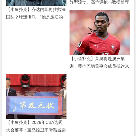
阵型流动、高位逼抢与数据博弈
【小鱼扑克】齐达内即将挂帅法
——现代足球早已不是22个人追
国队？球迷沸腾：“他是足坛的
着球跑
迈克尔·杰克逊”
【小鱼扑克】莱奥将赴澳洲集
训，费内巴切董事会成员抵达米
兰谈判
【小鱼扑克】2026年CBA选秀
大会落幕：宝岛控卫宋昕澔当选