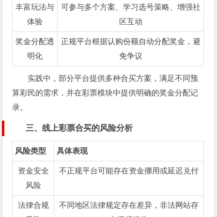
丰富玩法与
可参与多个方案、学习选号策略、增强社
体验
区互动
奖金分配透
正规平台根据认购份额自动分配奖金，避
明化
免争议
实践中，部分平台提供多种合买方案，满足不同预
算彩民的需求，并在彩票模块中提供明确的奖金分配记
录。
三、线上彩票合买的风险分析
风险类型
具体表现
资金安全
不正规平台可能存在资金挪用或延迟兑付
风险
法律合规
不同地区法律规定存在差异，非法网站存