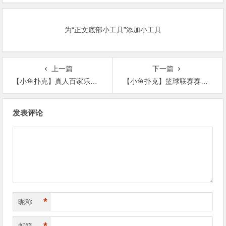
状元，18人中选创历史新低
为“正文底部小工具”添加小工具
上一篇
下一篇
【小鱼扑克】真人百家乐多桌模式解析：哪些玩家最适合这种快节奏玩法？
【小鱼扑克】篮球联赛赛季数据盘点：得分、助攻、防守与PG角色的全面解析
文
发表评论
章
导
航
*
昵称