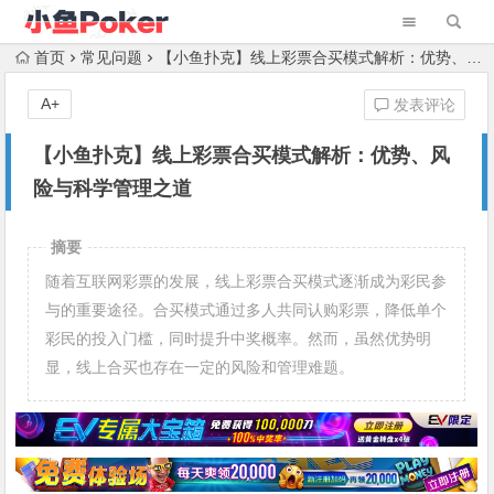
首页
常见问题
【小鱼扑克】线上彩票合买模式解析：优势、风险与科学管理之道
A+
发表评论
【小鱼扑克】线上彩票合买模式解析：优势、风
险与科学管理之道
摘要
随着互联网彩票的发展，线上彩票合买模式逐渐成为彩民参
与的重要途径。合买模式通过多人共同认购彩票，降低单个
彩民的投入门槛，同时提升中奖概率。然而，虽然优势明
显，线上合买也存在一定的风险和管理难题。