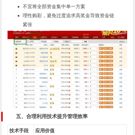
不宜将全部资金集中单一方案
理性购彩，避免过度追求高奖金导致资金链
紧张
五、合理利用技术提升管理效率
技术手段
应用价值