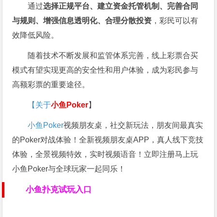
通过
选择正规平台、建立资金托管机制、完善合同
与规则、增强信息透明化、合理分散投资
，彩民可以有
效降低风险。
随着技术不断发展和监管体系完善，线上彩票合买
模式有望实现更高的安全性和用户体验，成为彩民参与
高额彩票的重要途径。
【关于
小鱼Poker
】
小鱼Poker
视频朋友桌，社交新玩法，朋友间最真实
的Poker对战体验！全新视频朋友桌APP，真人线下竞技
体验，全景视频特效，实时视频语音！立即注册马上玩
小鱼Poker与全球玩家一起同乐！
小鱼扑克试玩入口