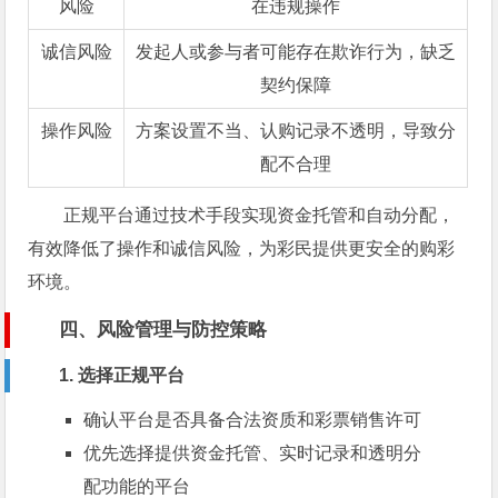
风险
在违规操作
诚信风险
发起人或参与者可能存在欺诈行为，缺乏
契约保障
操作风险
方案设置不当、认购记录不透明，导致分
配不合理
正规平台通过技术手段实现资金托管和自动分配，
有效降低了操作和诚信风险，为彩民提供更安全的购彩
环境。
四、风险管理与防控策略
1. 选择正规平台
确认平台是否具备合法资质和彩票销售许可
优先选择提供资金托管、实时记录和透明分
配功能的平台