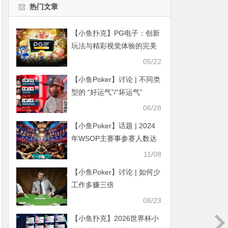
热门文章
【小鱼扑克】PG电子：创新
玩法与精彩视觉体验的完美
融合
05/22
【小鱼Poker】讨论 | 不同类
型的 “好运气”/”坏运气”
06/28
【小鱼Poker】话题 | 2024
年WSOP主赛事参赛人数达
10,112人，创下新纪录
11/08
【小鱼Poker】讨论 | 如何少
工作多赚三倍
08/23
【小鱼扑克】2026世界杯小