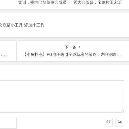
集训，费内巴切董事会成员
秀大会落幕：宝岛控卫宋昕
抵达米兰谈判
澔当选状元，18人中选创历
史新低
正文底部小工具”添加小工具
下一篇
体验
【小鱼扑克】PG电子吸引全球玩家的策略：内容创新、技术驱动与社区共建