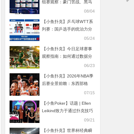
组赛观察：豪门苦战、黑马
搅局，积分榜比悬疑片还刺
08/04
激
【小鱼扑克】乒乓球WTT系
列赛：国乒选手的统治力分
析
05/24
【小鱼扑克】今日足球赛事
观察指南：如何通过数据分
析提升比赛判断能力
06/23
【小鱼扑克】2026年NBA季
后赛全景前瞻：东西部格
局、X因素与冠军密码
07/15
【小鱼Poker】话题 | Ellen
Leikind致力于通过扑克技巧
帮助职业女性
09/21
【小鱼扑克】世界杯经典瞬