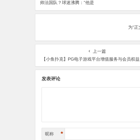
帅法国队？球迷沸腾：“他是
不是22个人追着球跑
足坛的迈克尔·杰克逊”
为“
上一篇
【小鱼扑克】PG电子游戏平台增值服务与会员权益：从多样化游戏到VIP专属
发表评论
*
昵称