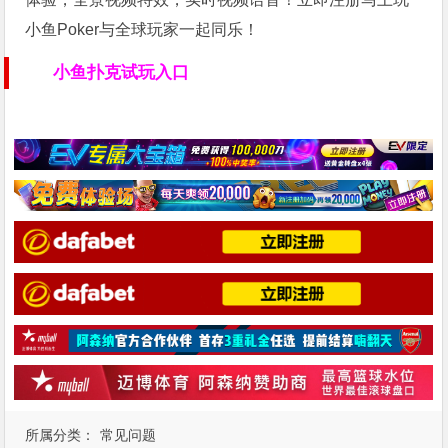
小鱼Poker与全球玩家一起同乐！
小鱼扑克试玩入口
所属分类：
常见问题