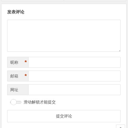
文
发表评论
章
导
航
*
昵称
*
邮箱
网址
滑动解锁才能提交