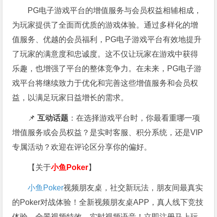
PG电子游戏平台的增值服务与会员权益相辅相成，
为玩家提供了全面而优质的游戏体验。通过多样化的增
值服务、优越的会员福利，PG电子游戏平台有效地提升
了玩家的满意度和忠诚度。这不仅让玩家在游戏中获得
乐趣，也增强了平台的整体竞争力。在未来，PG电子游
戏平台将继续致力于优化和完善这些增值服务和会员权
益，以满足玩家日益增长的需求。
📌
互动话题
：在选择游戏平台时，你最看重哪一项
增值服务或会员权益？是实时客服、积分系统，还是VIP
专属活动？欢迎在评论区分享你的偏好。
【关于
小鱼Poker
】
小鱼Poker
视频朋友桌，社交新玩法，朋友间最真实
的Poker对战体验！全新视频朋友桌APP，真人线下竞技
体验，全景视频特效，实时视频语音！立即注册马上玩