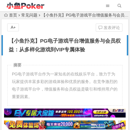
首页
常见问题
【小鱼扑克】PG电子游戏平台增值服务与会员权益：从多样化游戏到VIP专属体验
A+
发表评论
【小鱼扑克】PG电子游戏平台增值服务与会员权
益：从多样化游戏到VIP专属体验
摘要
PG电子游戏平台作为一家知名的在线娱乐平台，致力于为
玩家提供丰富多彩的游戏体验和优质的服务。在竞争激烈的
电子游戏平台中，增值服务和会员权益是吸引和维持用户的
重要因素。