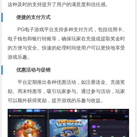
这种及时的支持提升了用户的满意度和信任感。
便捷的支付方式
PG电子游戏平台支持多种支付方式，包括信用卡、
电子钱包和银行转账等，确保玩家在充值或提取奖金时
的方便与安全。快速的处理时间使用户可以更快地享受
游戏乐趣。
优惠活动与促销
平台定期推出各种优惠活动，如注册送金、充值奖
励、周末特惠等，吸引玩家参与。通过参与活动，玩家
可以额外获得奖励，提升游戏的乐趣与收益。