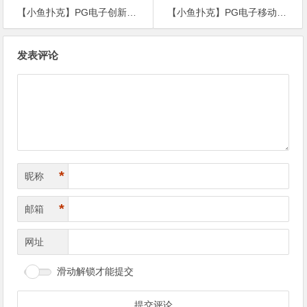
【小鱼扑克】PG电子创新游戏设计解析：视觉、机制与用户体验的多维突破
【小鱼扑克】PG电子移动端体验优化指南：响应式设计、性能与安全
文
发表评论
章
导
航
*
昵称
*
邮箱
网址
滑动解锁才能提交