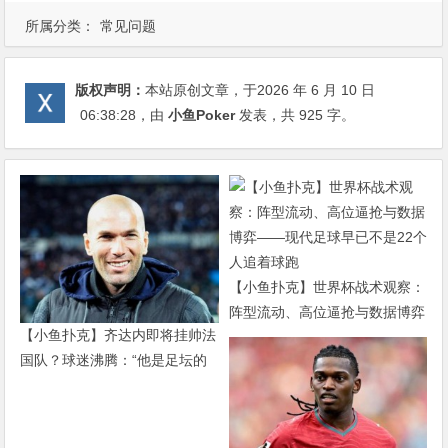
所属分类：
常见问题
版权声明：
本站原创文章，于2026 年 6 月 10 日
06:38:28
，由
小鱼Poker
发表，共 925 字。
【小鱼扑克】世界杯战术观察：
阵型流动、高位逼抢与数据博弈
【小鱼扑克】齐达内即将挂帅法
——现代足球早已不是22个人追
国队？球迷沸腾：“他是足坛的
着球跑
迈克尔·杰克逊”