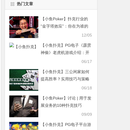
热门文章
【小鱼Poker】扑克行业的
“金字塔效应”：你在为谁的
荣华富贵买单？
12/05
【小鱼扑克】PG电子《霹雳
神偷》老虎机游戏介绍：开
启惊险刺激的盗宝冒险之旅
06/17
【小鱼扑克】三公闲家如何
提高胜率？实用技巧与策略
解析
06/18
【小鱼Poker】讨论 | 用于发
展业务的10种扑克技巧
09/09
【小鱼扑克】PG电子平台游