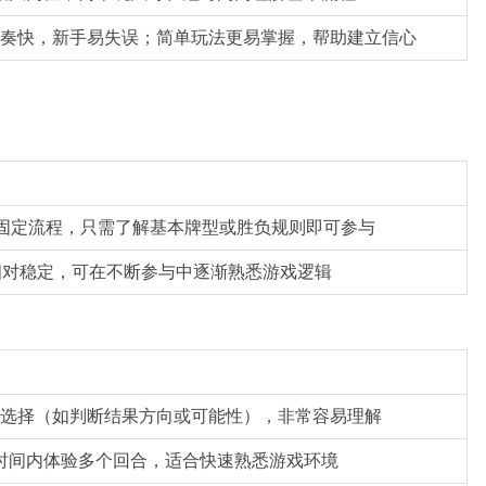
奏快，新手易失误；简单玩法更易掌握，帮助建立信心
固定流程，只需了解基本牌型或胜负规则即可参与
相对稳定，可在不断参与中逐渐熟悉游戏逻辑
选择（如判断结果方向或可能性），非常容易理解
时间内体验多个回合，适合快速熟悉游戏环境