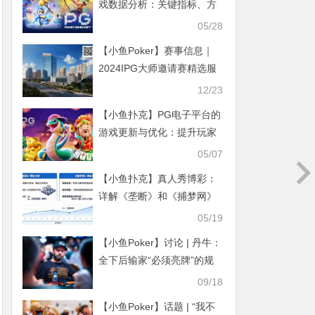
戏数据分析：关键指标、方
法与报告框架
05/28
【小鱼Poker】赛事信息｜
2024IPG大师邀请赛精选服
务全预告及IPG赛事公正评
12/23
审委员会候选人招募
【小鱼扑克】PG电子平台的
游戏更新与优化：提升玩家
体验的新动态
05/07
【小鱼扑克】真人秀博彩：
详解《垄断》和《捕梦网》
的期望回报率。
05/19
【小鱼Poker】讨论 | 丹牛：
全下后输家“必须亮牌”的规
则没有任何意义
09/18
【小鱼Poker】话题 | “我不