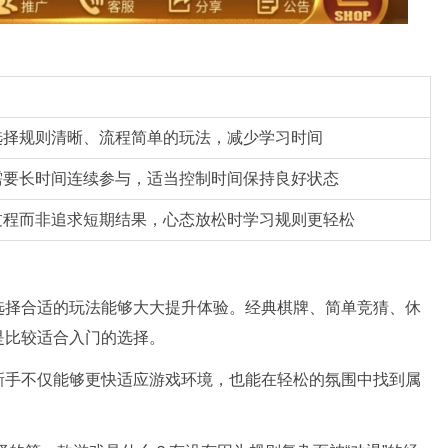
选择规则清晰、流程简单的玩法，减少学习时间
需要长时间连续参与，适当控制时间保持良好状态
过程而非追求短期结果，心态放松时学习规则更轻松
选择合适的玩法能够大大提升体验。经典棋牌、简单竞猜、休
是比较适合入门的选择。
新手不仅能够更快适应游戏环境，也能在轻松的氛围中找到属