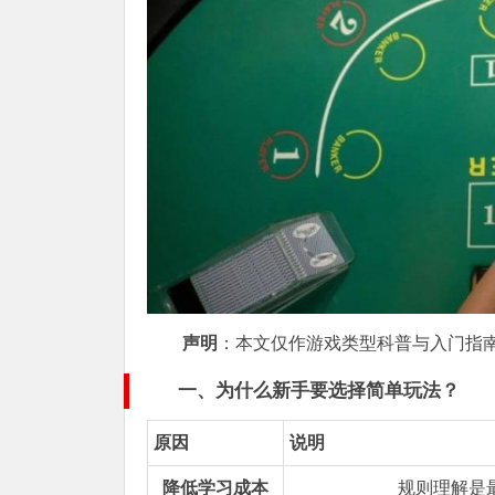
声明
：本文仅作游戏类型科普与入门指
一、为什么新手要选择简单玩法？
原因
说明
降低学习成本
规则理解是