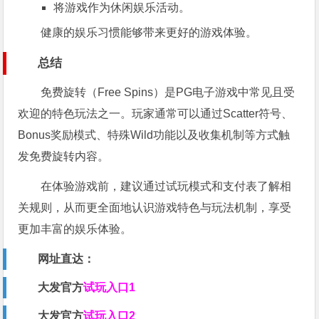
将游戏作为休闲娱乐活动。
健康的娱乐习惯能够带来更好的游戏体验。
总结
免费旋转（Free Spins）是PG电子游戏中常见且受
欢迎的特色玩法之一。玩家通常可以通过Scatter符号、
Bonus奖励模式、特殊Wild功能以及收集机制等方式触
发免费旋转内容。
在体验游戏前，建议通过试玩模式和支付表了解相
关规则，从而更全面地认识游戏特色与玩法机制，享受
更加丰富的娱乐体验。
网址直达：
大发官方
试玩入口1
大发官
方
试玩入口2