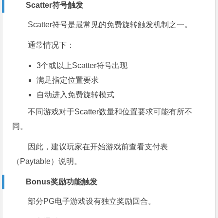
Scatter符号触发
Scatter符号是最常见的免费旋转触发机制之一。
通常情况下：
3个或以上Scatter符号出现
满足指定位置要求
自动进入免费旋转模式
不同游戏对于Scatter数量和位置要求可能有所不
同。
因此，建议玩家在开始游戏前查看支付表
（Paytable）说明。
Bonus奖励功能触发
部分PG电子游戏设有独立奖励回合。