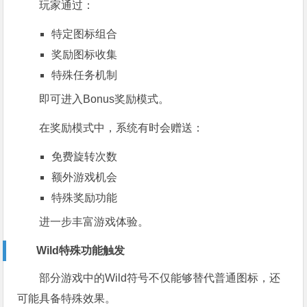
玩家通过：
特定图标组合
奖励图标收集
特殊任务机制
即可进入Bonus奖励模式。
在奖励模式中，系统有时会赠送：
免费旋转次数
额外游戏机会
特殊奖励功能
进一步丰富游戏体验。
Wild特殊功能触发
部分游戏中的Wild符号不仅能够替代普通图标，还
可能具备特殊效果。