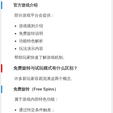
官方游戏介绍
部分游戏平台会提供：
游戏规则介绍
免费旋转说明
功能特色解析
玩法演示内容
帮助玩家快速了解游戏机制。
免费旋转与试玩模式有什么区别？
许多新玩家容易混淆这两个概念。
免费旋转（Free Spins）
属于游戏内部特色功能：
通过特定条件触发；