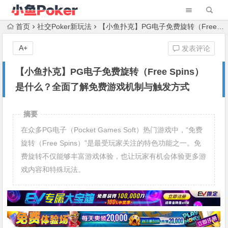
首页
社交Poker新玩法
【小鱼扑克】PG电子免费旋转（Free Spins）是什么？全面了解免费游戏机制与触发方式
A+
发表评论
【小鱼扑克】PG电子免费旋转（Free Spins）
是什么？全面了解免费游戏机制与触发方式
摘要
在众多PG电子（Pocket Games Soft）热门游戏中，“免费
旋转（Free Spins）”是最受玩家关注的特色功能之一。免
费旋转不仅能够丰富游戏体验，也让玩家有机会体验更多游
戏内容和特殊玩法。