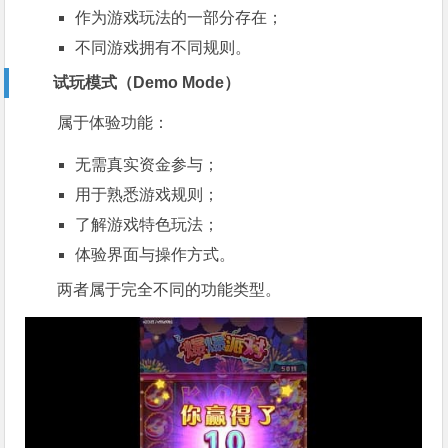
作为游戏玩法的一部分存在；
不同游戏拥有不同规则。
试玩模式（Demo Mode）
属于体验功能：
无需真实资金参与；
用于熟悉游戏规则；
了解游戏特色玩法；
体验界面与操作方式。
两者属于完全不同的功能类型。