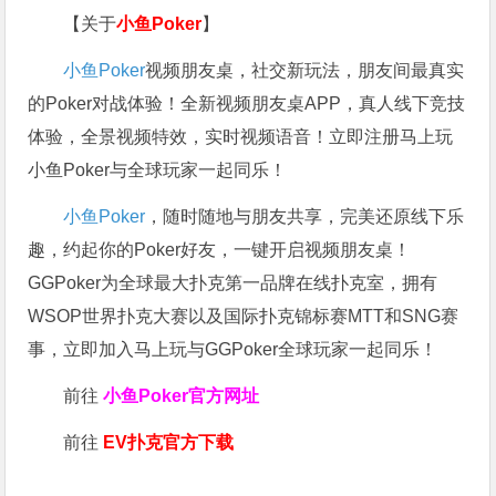
【关于
小鱼Poker
】
小鱼Poker
视频朋友桌，社交新玩法，朋友间最真实
的Poker对战体验！全新视频朋友桌APP，真人线下竞技
体验，全景视频特效，实时视频语音！立即注册马上玩
小鱼Poker与全球玩家一起同乐！
小鱼Poker
，随时随地与朋友共享，完美还原线下乐
趣，约起你的Poker好友，一键开启视频朋友桌！
GGPoker为全球最大扑克第一品牌在线扑克室，拥有
WSOP世界扑克大赛以及国际扑克锦标赛MTT和SNG赛
事，立即加入马上玩与GGPoker全球玩家一起同乐！
前往
小鱼Poker官方网址
前往
EV扑克官方下载