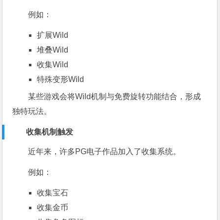
例如：
扩展Wild
堆叠Wild
收集Wild
特殊变形Wild
某些游戏会将Wild机制与免费旋转功能结合，形成
独特玩法。
收集机制触发
近年来，许多PG电子作品加入了收集系统。
例如：
收集宝石
收集金币