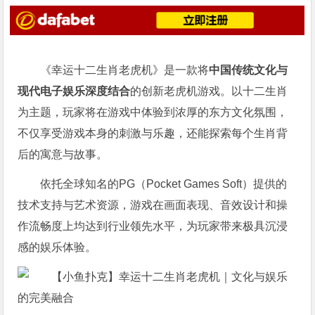
《幸运十二生肖老虎机》是一款将
中国传统文化与
现代电子娱乐深度结合
的创新老虎机游戏。以十二生肖
为主题，玩家将在游戏中体验到浓厚的东方文化氛围，
不仅享受游戏本身的刺激与乐趣，还能探索每个生肖背
后的寓意与故事。
依托全球知名的PG（Pocket Games Soft）提供的
技术支持与艺术资源，游戏在画面表现、音效设计和操
作流畅度上均达到行业领先水平，为玩家带来极具沉浸
感的娱乐体验。