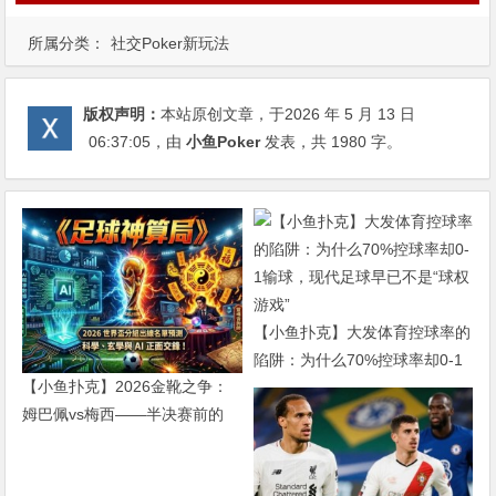
所属分类：
社交Poker新玩法
版权声明：
本站原创文章，于2026 年 5 月 13 日
06:37:05
，由
小鱼Poker
发表，共 1980 字。
【小鱼扑克】大发体育控球率的
陷阱：为什么70%控球率却0-1
【小鱼扑克】2026金靴之争：
输球，现代足球早已不是“球权
姆巴佩vs梅西——半决赛前的
游戏”
“双雄会”，这可能是世界杯史上
最难猜的金靴归属