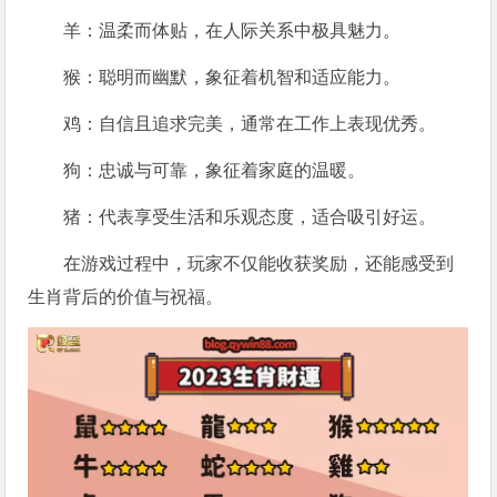
羊：温柔而体贴，在人际关系中极具魅力。
猴：聪明而幽默，象征着机智和适应能力。
鸡：自信且追求完美，通常在工作上表现优秀。
狗：忠诚与可靠，象征着家庭的温暖。
猪：代表享受生活和乐观态度，适合吸引好运。
在游戏过程中，玩家不仅能收获奖励，还能感受到
生肖背后的价值与祝福。