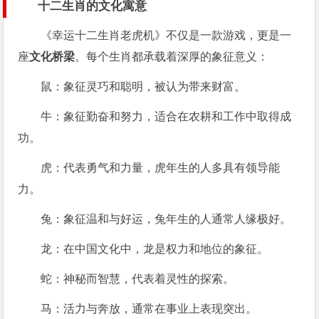
十二生肖的文化寓意
《幸运十二生肖老虎机》不仅是一款游戏，更是一
座
文化桥梁
。每个生肖都承载着深厚的象征意义：
鼠：象征灵巧和聪明，被认为带来财富。
牛：象征勤奋和努力，适合在农耕和工作中取得成
功。
虎：代表勇气和力量，虎年生的人多具有领导能
力。
兔：象征温和与好运，兔年生的人通常人缘极好。
龙：在中国文化中，龙是权力和地位的象征。
蛇：神秘而智慧，代表着灵性的探索。
马：活力与奔放，通常在事业上表现突出。