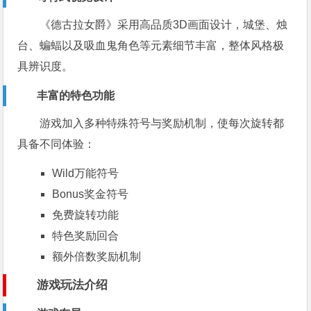
《德古拉女爵》采用高品质3D画面设计，城堡、烛
台、蝙蝠以及吸血鬼角色等元素细节丰富，整体风格极
具辨识度。
丰富的特色功能
游戏加入多种特殊符号与奖励机制，使每次旋转都
具备不同体验：
Wild万能符号
Bonus奖金符号
免费旋转功能
特色奖励回合
额外倍数奖励机制
游戏玩法介绍