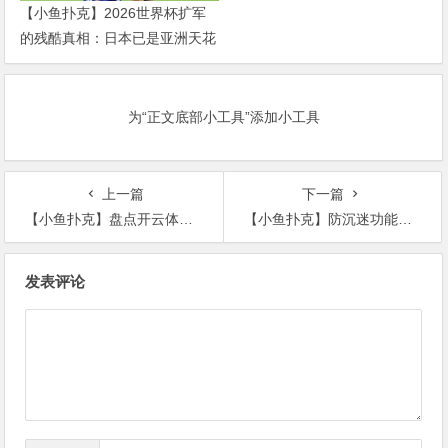
【小鱼扑克】2026世界杯扩军
的残酷真相：日本已是亚洲天花
板，国足的差距远不止几个名额
为“正文底部小工具”添加小工具
上一篇
下一篇
【小鱼扑克】盘点开云体育中那些赔率极高的冷门赛事
【小鱼扑克】防沉迷功能：PG电子上线“理智守护”系统，支持玩家自定义每日旋转上限。
文
发表评论
章
导
航