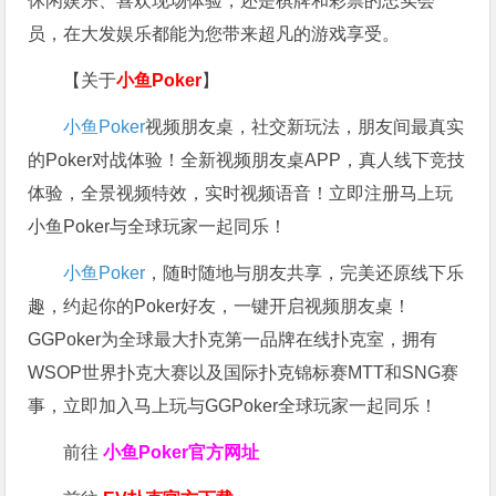
休闲娱乐、喜欢现场体验，还是棋牌和彩票的忠实会
员，在大发娱乐都能为您带来超凡的游戏享受。
【关于
小鱼Poker
】
小鱼Poker
视频朋友桌，社交新玩法，朋友间最真实
的Poker对战体验！全新视频朋友桌APP，真人线下竞技
体验，全景视频特效，实时视频语音！立即注册马上玩
小鱼Poker与全球玩家一起同乐！
小鱼Poker
，随时随地与朋友共享，完美还原线下乐
趣，约起你的Poker好友，一键开启视频朋友桌！
GGPoker为全球最大扑克第一品牌在线扑克室，拥有
WSOP世界扑克大赛以及国际扑克锦标赛MTT和SNG赛
事，立即加入马上玩与GGPoker全球玩家一起同乐！
前往
小鱼Poker官方网址