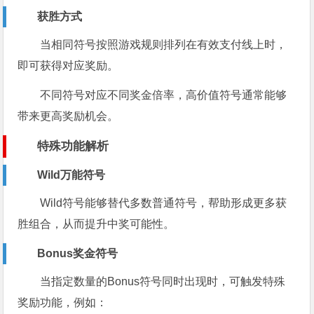
获胜方式
当相同符号按照游戏规则排列在有效支付线上时，
即可获得对应奖励。
不同符号对应不同奖金倍率，高价值符号通常能够
带来更高奖励机会。
特殊功能解析
Wild万能符号
Wild符号能够替代多数普通符号，帮助形成更多获
胜组合，从而提升中奖可能性。
Bonus奖金符号
当指定数量的Bonus符号同时出现时，可触发特殊
奖励功能，例如：