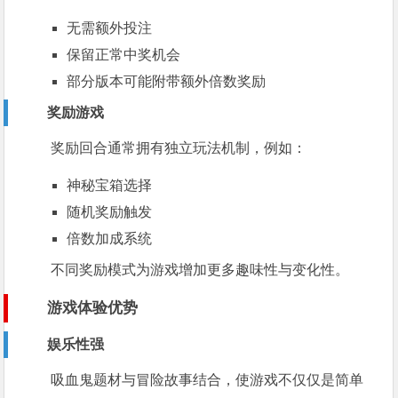
无需额外投注
保留正常中奖机会
部分版本可能附带额外倍数奖励
奖励游戏
奖励回合通常拥有独立玩法机制，例如：
神秘宝箱选择
随机奖励触发
倍数加成系统
不同奖励模式为游戏增加更多趣味性与变化性。
游戏体验优势
娱乐性强
吸血鬼题材与冒险故事结合，使游戏不仅仅是简单