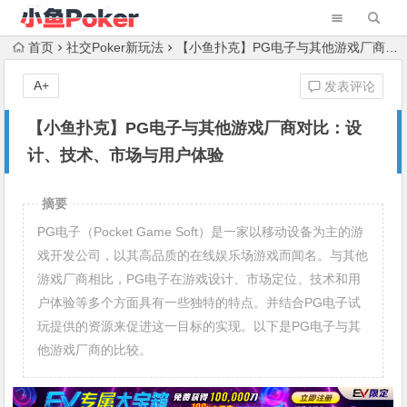
首页
社交Poker新玩法
【小鱼扑克】PG电子与其他游戏厂商对比：设计、技术、市场与用户体验
A+
发表评论
【小鱼扑克】PG电子与其他游戏厂商对比：设
计、技术、市场与用户体验
摘要
PG电子（Pocket Game Soft）是一家以移动设备为主的游
戏开发公司，以其高品质的在线娱乐场游戏而闻名。与其他
游戏厂商相比，PG电子在游戏设计、市场定位、技术和用
户体验等多个方面具有一些独特的特点。并结合PG电子试
玩提供的资源来促进这一目标的实现。以下是PG电子与其
他游戏厂商的比较。