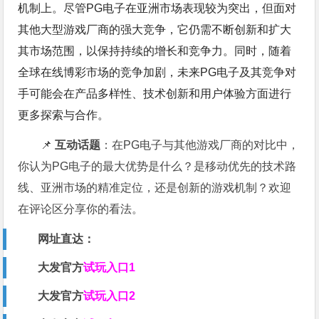
机制上。尽管PG电子在亚洲市场表现较为突出，但面对
其他大型游戏厂商的强大竞争，它仍需不断创新和扩大
其市场范围，以保持持续的增长和竞争力。同时，随着
全球在线博彩市场的竞争加剧，未来PG电子及其竞争对
手可能会在产品多样性、技术创新和用户体验方面进行
更多探索与合作。
📌
互动话题
：在PG电子与其他游戏厂商的对比中，
你认为PG电子的最大优势是什么？是移动优先的技术路
线、亚洲市场的精准定位，还是创新的游戏机制？欢迎
在评论区分享你的看法。
网址直达：
大发官方
试玩入口1
大发官
方
试玩入口2