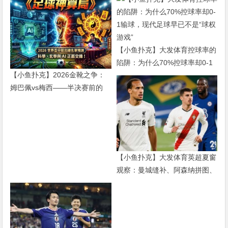
【小鱼扑克】大发体育控球率的
陷阱：为什么70%控球率却0-1
【小鱼扑克】2026金靴之争：
输球，现代足球早已不是“球权
姆巴佩vs梅西——半决赛前的
游戏”
“双雄会”，这可能是世界杯史上
最难猜的金靴归属
【小鱼扑克】大发体育英超夏窗
观察：曼城缝补、阿森纳拼图、
红军重建、曼联破局——新赛季
乱战才刚开始