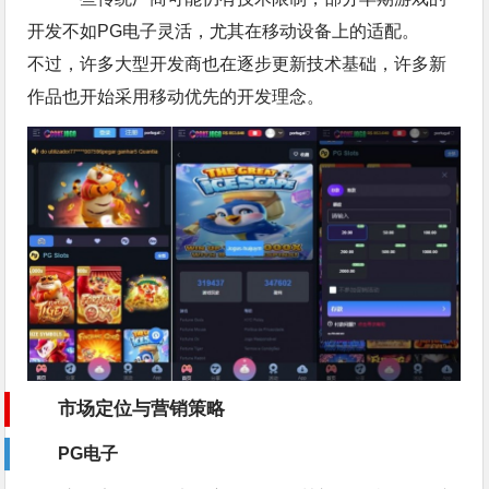
开发不如PG电子灵活，尤其在移动设备上的适配。
不过，许多大型开发商也在逐步更新技术基础，许多新
作品也开始采用移动优先的开发理念。
市场定位与营销策略
PG电子